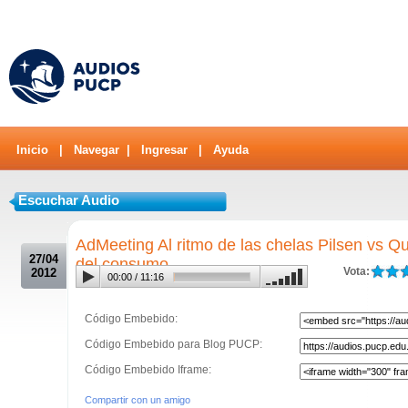
Inicio
|
Navegar
|
Ingresar
|
Ayuda
Escuchar Audio
.
AdMeeting Al ritmo de las chelas Pilsen vs Qu
27/04
del consumo
Vota:
2012
00:00
/
11:16
Código Embebido:
Código Embebido para Blog PUCP:
Código Embebido Iframe:
Compartir con un amigo