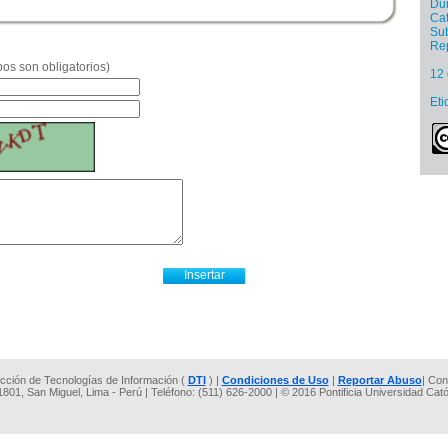
Dur
Cat
Sub
Re
os son obligatorios)
12 
Eti
rección de Tecnologías de Información (
DTI
) |
Condiciones de Uso
|
Reportar Abuso
| Con
 1801, San Miguel, Lima - Perú | Teléfono: (511) 626-2000 | © 2016 Pontificia Universidad Cat