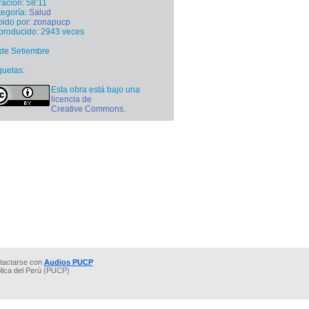
ación: 58:11
egoría:
Salud
ido por:
zonapucp
producido: 2943 veces
de Setiembre
quetas:
Esta obra está bajo una
licencia de
Creative Commons
.
tactarse con
Audios PUCP
ólica del Perú (PUCP)