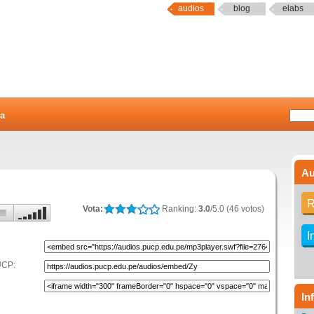
audios
blog
elabs
a
Au
R
Vota:
Ranking:
3.0
/5.0 (46 votos)
I
UCP:
In