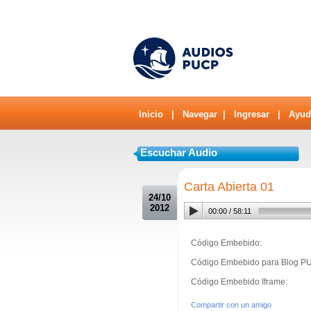
Inicio
|
Navegar
|
Ingresar
|
Ayud
Escuchar Audio
.
Carta Abierta 01
24/10
2012
00:00
/
58:11
Código Embebido:
Código Embebido para Blog P
Código Embebido Iframe:
Compartir con un amigo