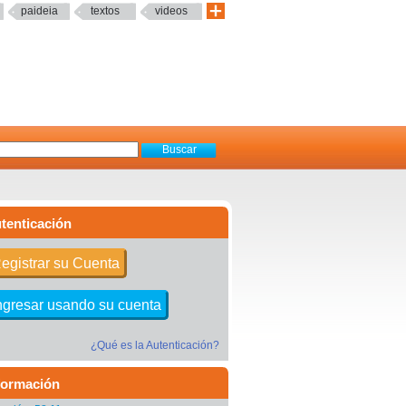
paideia
textos
videos
tenticación
egistrar su Cuenta
ngresar usando su cuenta
¿Qué es la Autenticación?
formación