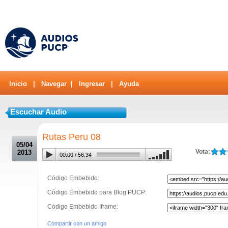
Inicio
|
Navegar
|
Ingresar
|
Ayuda
Escuchar Audio
.
Rutas Peru 08
05/04
Vota:
2013
00:00
/
56:34
Código Embebido:
Código Embebido para Blog PUCP:
Código Embebido Iframe:
Compartir con un amigo