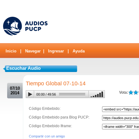
Inicio
|
Navegar
|
Ingresar
|
Ayuda
Escuchar Audio
.
Tiempo Global 07-10-14
07/10
Vota:
2014
00:00
/
49:56
Código Embebido:
Código Embebido para Blog PUCP:
Código Embebido Iframe:
Compartir con un amigo