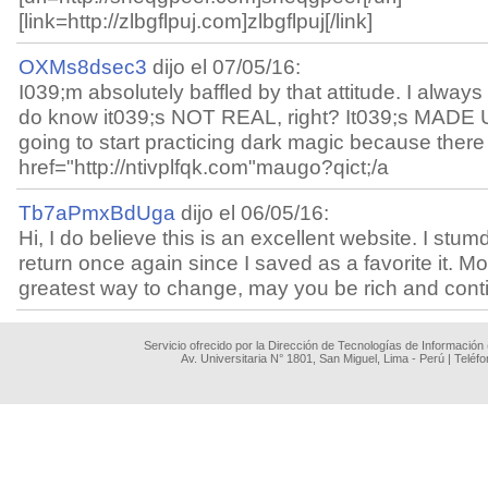
[link=http://zlbgflpuj.com]zlbgflpuj[/link]
OXMs8dsec3
dijo el 07/05/16:
I039;m absolutely baffled by that attitude. I always
do know it039;s NOT REAL, right? It039;s MADE 
going to start practicing dark magic because there
href="http://ntivplfqk.com"maugo?qict;/a
Tb7aPmxBdUga
dijo el 06/05/16:
Hi, I do believe this is an excellent website. I stum
return once again since I saved as a favorite it. 
greatest way to change, may you be rich and conti
Servicio ofrecido por la Dirección de Tecnologías de Información
Av. Universitaria N° 1801, San Miguel, Lima - Perú | Teléf