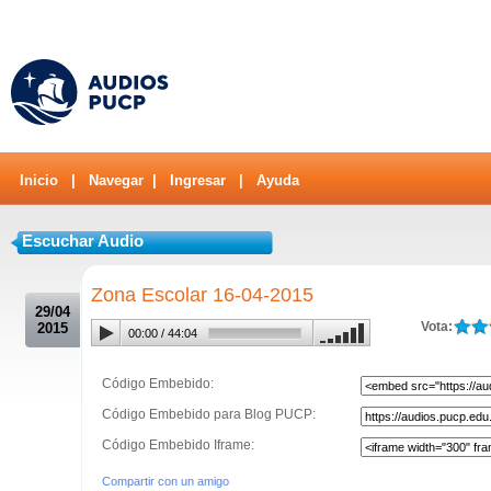
Inicio
|
Navegar
|
Ingresar
|
Ayuda
Escuchar Audio
.
Zona Escolar 16-04-2015
29/04
Vota:
2015
00:00
/
44:04
Código Embebido:
Código Embebido para Blog PUCP:
Código Embebido Iframe:
Compartir con un amigo