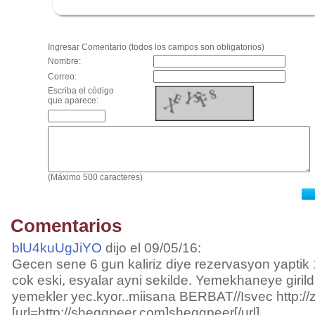
.
Ingresar Comentario (todos los campos son obligatorios)
Nombre:
Correo:
Escriba el código
que aparece:
(Máximo 500 caracteres)
Comentarios
blU4kuUgJiYO
dijo el 09/05/16:
Gecen sene 6 gun kaliriz diye rezervasyon yaptik 
cok eski, esyalar ayni sekilde. Yemekhaneye girildi
yemekler yec.kyor..miisana BERBAT//Isvec http://
[url=http://sheqgpeer.com]sheqgpeer[/url]