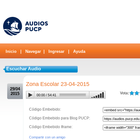
Inicio
|
Navegar
|
Ingresar
|
Ayuda
Escuchar Audio
.
Zona Escolar 23-04-2015
29/04
Vota:
2015
00:00
/
54:41
Código Embebido:
Código Embebido para Blog PUCP:
Código Embebido Iframe:
Compartir con un amigo