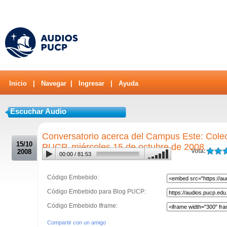
Inicio
|
Navegar
|
Ingresar
|
Ayuda
Escuchar Audio
.
Conversatorio acerca del Campus Este: Colec
15/10
PUCP, miércoles 15 de octubre de 2008
Vota:
2008
00:00
/
81:53
Código Embebido:
Código Embebido para Blog PUCP:
Código Embebido Iframe:
Compartir con un amigo