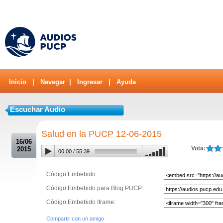
Inicio
|
Navegar
|
Ingresar
|
Ayuda
Escuchar Audio
.
Salud en la PUCP 12-06-2015
16/06
Vota:
2015
00:00
/
55:39
Código Embebido:
Código Embebido para Blog PUCP:
Código Embebido Iframe:
Compartir con un amigo