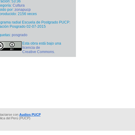
ación: 53:36
egoría:
Cultura
ido por:
zonapucp
producido: 2156 veces
grama radial Escuela de Postgrado PUCP:
tación Posgrado 02-07-2015
quetas:
posgrado
Esta obra está bajo una
licencia de
Creative Commons
.
tactarse con
Audios PUCP
ólica del Perú (PUCP)