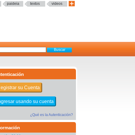
paideia
textos
videos
tenticación
egistrar su Cuenta
ngresar usando su cuenta
¿Qué es la Autenticación?
formación