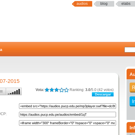
audios
blog
elabs
a
Au
-07-2015
R
Vota:
Ranking:
3.0
/5.0 (42 votos)
Descargar
I
UCP:
In