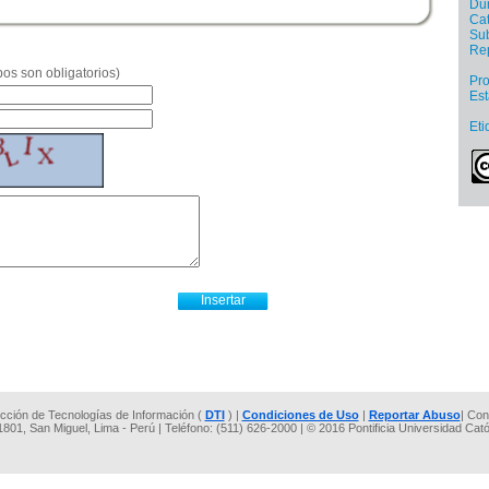
Dur
Cat
Sub
Re
os son obligatorios)
Pro
Es
Eti
rección de Tecnologías de Información (
DTI
) |
Condiciones de Uso
|
Reportar Abuso
| Con
 1801, San Miguel, Lima - Perú | Teléfono: (511) 626-2000 | © 2016 Pontificia Universidad Cat