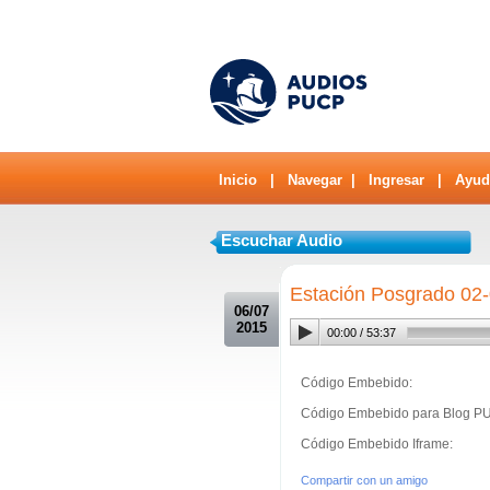
Inicio
|
Navegar
|
Ingresar
|
Ayud
Escuchar Audio
.
Estación Posgrado 02
06/07
2015
00:00
/
53:37
Código Embebido:
Código Embebido para Blog P
Código Embebido Iframe:
Compartir con un amigo