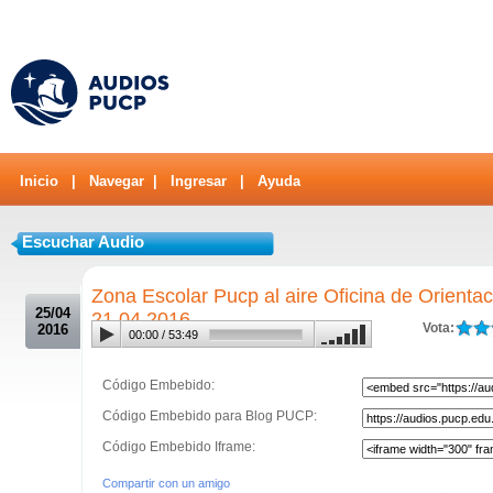
Inicio
|
Navegar
|
Ingresar
|
Ayuda
Escuchar Audio
.
Zona Escolar Pucp al aire Oficina de Orienta
25/04
21 04 2016
Vota:
2016
00:00
/
53:49
Código Embebido:
Código Embebido para Blog PUCP:
Código Embebido Iframe:
Compartir con un amigo