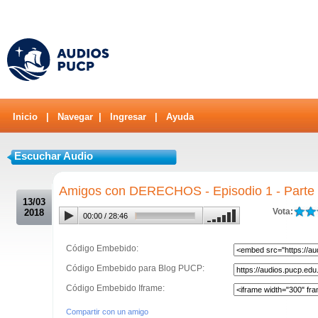
Inicio
|
Navegar
|
Ingresar
|
Ayuda
Escuchar Audio
.
Amigos con DERECHOS - Episodio 1 - Parte
13/03
Vota:
2018
00:00
/
28:46
Código Embebido:
Código Embebido para Blog PUCP:
Código Embebido Iframe:
Compartir con un amigo