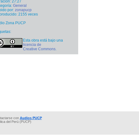
ación: 27:27
egoría:
General
ido por:
zonapucp
producido: 2155 veces
dio Zona PUCP
quetas:
Esta obra está bajo una
licencia de
Creative Commons
.
tactarse con
Audios PUCP
ólica del Perú (PUCP)