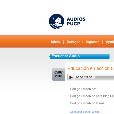
Inicio
|
Navegar
|
Ingresar
|
Ayud
Escuchar Audio
.
Educación en acción 0
05/07
2018
00:00
/
27:30
Código Embebido:
Código Embebido para Blog P
Código Embebido Iframe:
Compartir con un amigo