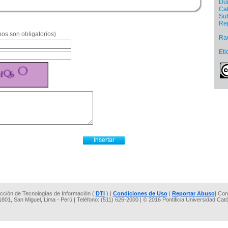
Dur
Cat
Sub
Re
os son obligatorios)
Ra
Eti
rección de Tecnologías de Información (
DTI
) |
Condiciones de Uso
|
Reportar Abuso
| Con
 1801, San Miguel, Lima - Perú | Teléfono: (511) 626-2000 | © 2016 Pontificia Universidad Cat