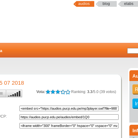
audios
blog
elabs
a
Au
5 07 2018
R
Vota:
Ranking:
3.3
/5.0 (39 votos)
I
UCP:
In