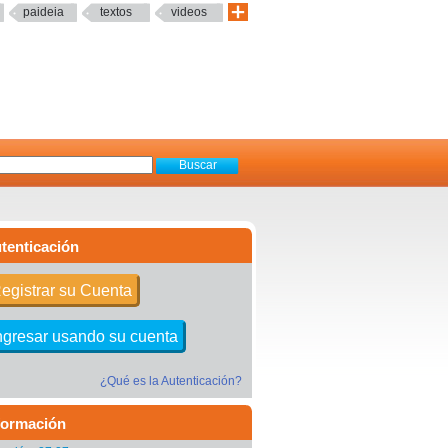
paideia
textos
videos
tenticación
egistrar su Cuenta
ngresar usando su cuenta
¿Qué es la Autenticación?
formación