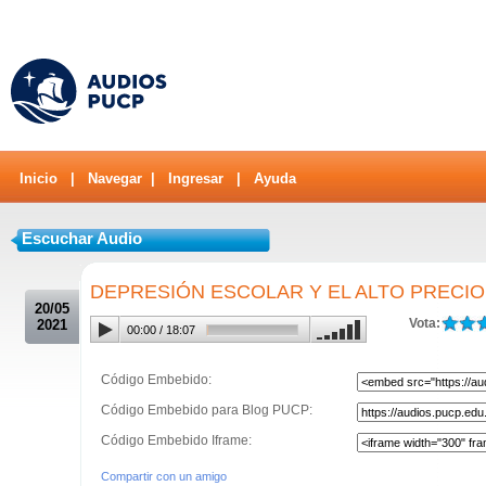
Inicio
|
Navegar
|
Ingresar
|
Ayuda
Escuchar Audio
.
DEPRESIÓN ESCOLAR Y EL ALTO PRECIO
20/05
Vota:
2021
00:00
/
18:07
Código Embebido:
Código Embebido para Blog PUCP:
Código Embebido Iframe:
Compartir con un amigo