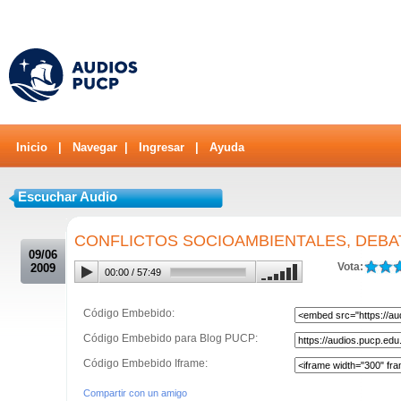
Inicio
|
Navegar
|
Ingresar
|
Ayuda
Escuchar Audio
.
CONFLICTOS SOCIOAMBIENTALES, DEBA
09/06
Vota:
2009
00:00
/
57:49
Código Embebido:
Código Embebido para Blog PUCP:
Código Embebido Iframe:
Compartir con un amigo