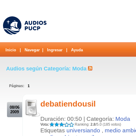
Inicio
|
Navegar
|
Ingresar
|
Ayuda
Audios según Categoría: Moda
Páginas:
1
.
debatiendousil
08/06
2009
Duración: 00:50 | Categoría:
Moda
Vota:
Ranking:
2.8
/5.0 (185 votos)
Etiquetas
universiando
,
medio ambi