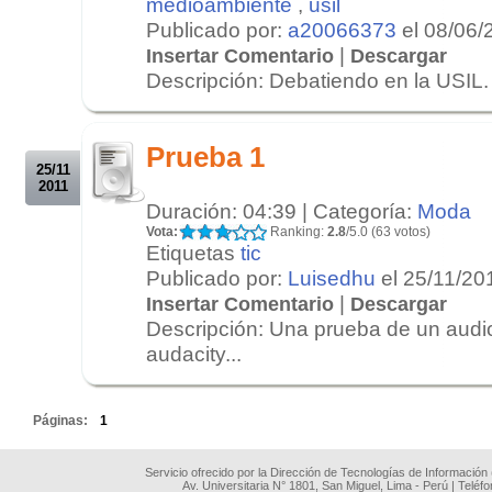
medioambiente
,
usil
Publicado por:
a20066373
el 08/06/
|
Insertar Comentario
Descargar
Descripción: Debatiendo en la USIL. .
.
.
Prueba 1
25/11
2011
Duración: 04:39 | Categoría:
Moda
Vota:
Ranking:
2.8
/5.0 (63 votos)
Etiquetas
tic
Publicado por:
Luisedhu
el 25/11/20
|
Insertar Comentario
Descargar
Descripción: Una prueba de un audi
audacity...
.
Páginas:
1
Servicio ofrecido por la Dirección de Tecnologías de Información
Av. Universitaria N° 1801, San Miguel, Lima - Perú | Teléf