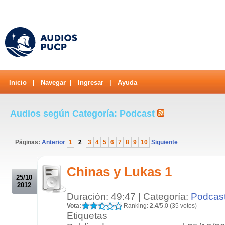
Inicio
|
Navegar
|
Ingresar
|
Ayuda
Audios según Categoría: Podcast
Páginas:
Anterior
1
2
3
4
5
6
7
8
9
10
Siguiente
.
Chinas y Lukas 1
25/10
2012
Duración: 49:47 | Categoría:
Podcas
Vota:
Ranking:
2.4
/5.0 (35 votos)
Etiquetas