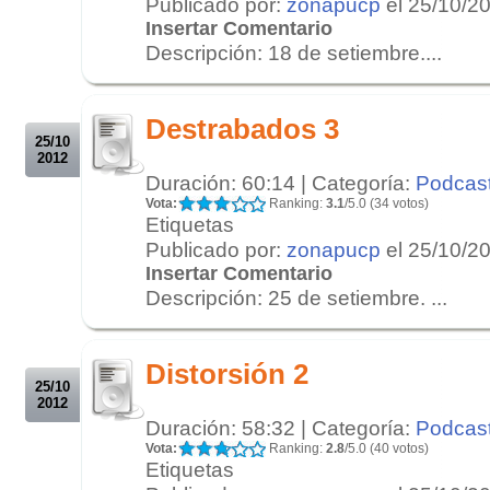
Publicado por:
zonapucp
el 25/10/2
Insertar Comentario
Descripción: 18 de setiembre....
.
.
Destrabados 3
25/10
2012
Duración: 60:14 | Categoría:
Podcas
Vota:
Ranking:
3.1
/5.0 (34 votos)
Etiquetas
Publicado por:
zonapucp
el 25/10/2
Insertar Comentario
Descripción: 25 de setiembre. ...
.
.
Distorsión 2
25/10
2012
Duración: 58:32 | Categoría:
Podcas
Vota:
Ranking:
2.8
/5.0 (40 votos)
Etiquetas