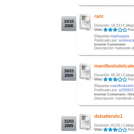
.
.
rant
10/10
Duración: 16:22 | Categ
2008
Vota:
Ran
Etiquetas
madrugada
Publicado por:
andreaca
Insertar Comentario
Descripción: hablando 
.
.
manifiestodelcale
30/03
Duración: 00:35 | Categ
2009
Vota:
Ran
Etiquetas
manifiestodelc
Publicado por:
a200663
|
Insertar Comentario
Des
Descripción: manifiesto d
.
.
debatiendo1
31/03
Duración: 02:02 | Categ
2009
Vota:
Ran