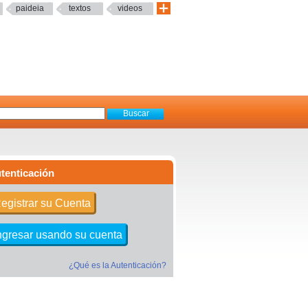
paideia
textos
videos
tenticación
egistrar su Cuenta
ngresar usando su cuenta
¿Qué es la Autenticación?