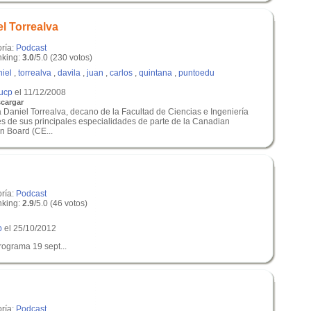
el Torrealva
oría:
Podcast
king:
3.0
/5.0 (230 votos)
iel
,
torrealva
,
davila
,
juan
,
carlos
,
quintana
,
puntoedu
pucp
el 11/12/2008
cargar
a Daniel Torrealva, decano de la Facultad de Ciencias e Ingeniería
es de sus principales especialidades de parte de la Canadian
n Board (CE...
oría:
Podcast
king:
2.9
/5.0 (46 votos)
p
el 25/10/2012
ograma 19 sept...
oría:
Podcast