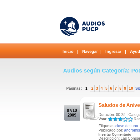
Inicio
|
Navegar
|
Ingresar
|
Ayud
Audios según Categoría: Po
Páginas:
1
2
3
4
5
6
7
8
9
10
Si
.
Saludos de Anive
07/10
Duración: 00:25 | Categ
2009
Vota:
Ran
Etiquetas
clave de luna
Publicado por:
andromis
Insertar Comentario
Descripción: Las Conspi