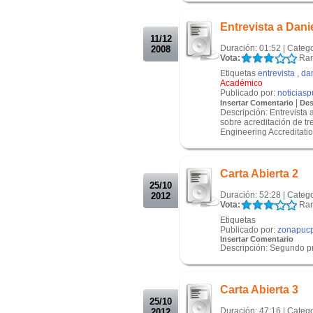
.
Entrevista a Dani
11/12
Duración: 01:52 | Categ
2008
Vota:
Ran
Etiquetas
entrevista
,
dan
Académico
Publicado por:
noticias
|
Insertar Comentario
Des
Descripción: Entrevista 
sobre acreditación de tr
Engineering Accreditatio
.
.
Carta Abierta 2
25/10
Duración: 52:28 | Categ
2012
Vota:
Ran
Etiquetas
Publicado por:
zonapuc
Insertar Comentario
Descripción: Segundo pr
.
.
Carta Abierta 3
25/10
Duración: 47:16 | Categ
2012