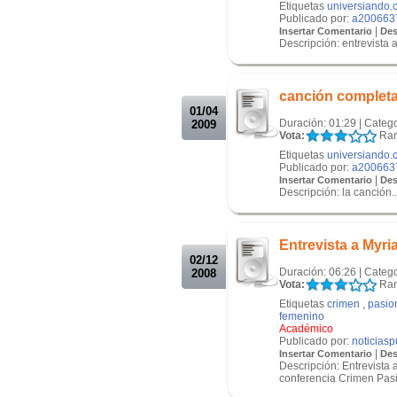
Etiquetas
universiando.
Publicado por:
a200663
|
Insertar Comentario
Des
Descripción: entrevista
.
.
canción complet
01/04
Duración: 01:29 | Categ
2009
Vota:
Ran
Etiquetas
universiando.
Publicado por:
a200663
|
Insertar Comentario
Des
Descripción: la canción..
.
.
Entrevista a Myr
02/12
Duración: 06:26 | Categ
2008
Vota:
Ran
Etiquetas
crimen
,
pasio
femenino
Académico
Publicado por:
noticias
|
Insertar Comentario
Des
Descripción: Entrevista
conferencia Crimen Pasio
.