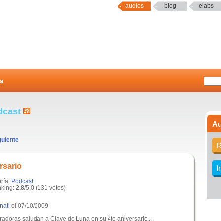
audios
blog
elabs
a
dcast
Au
guiente
R
rsario
I
oría:
Podcast
king:
2.8
/5.0 (131 votos)
nati
el 07/10/2009
radoras saludan a Clave de Luna en su 4to aniversario...