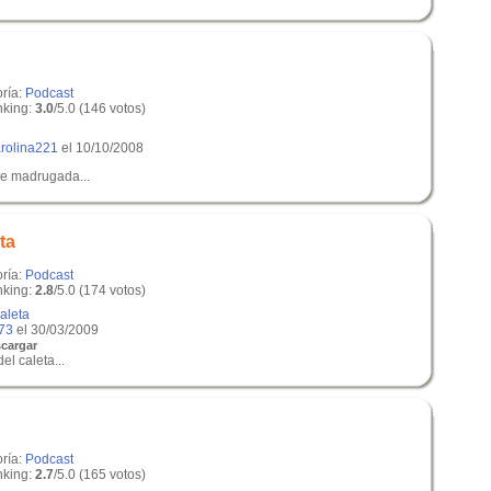
oría:
Podcast
king:
3.0
/5.0 (146 votos)
rolina221
el 10/10/2008
de madrugada...
ta
oría:
Podcast
king:
2.8
/5.0 (174 votos)
aleta
73
el 30/03/2009
cargar
el caleta...
oría:
Podcast
king:
2.7
/5.0 (165 votos)