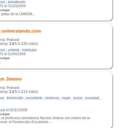
com
,
debatiendo
73
el 31/03/2009
cargar
 a patas de la UNMSM...
a universiando.com
oría:
Podcast
king:
3.0
/5.0 (185 votos)
com
,
unitube
,
malotube
73
el 01/04/2009
cargar
.
iam Jimeno
oría:
Podcast
king:
3.2
/5.0 (215 votos)
nal
,
feminicidio
,
encubierto
,
violencia
,
mujer
,
social
,
sociedad
,
pucp
el 02/12/2008
cargar
 a la profesora colombiana Myriam Jimeno con motivo de la
nal: el Feminicidio Encubierto....