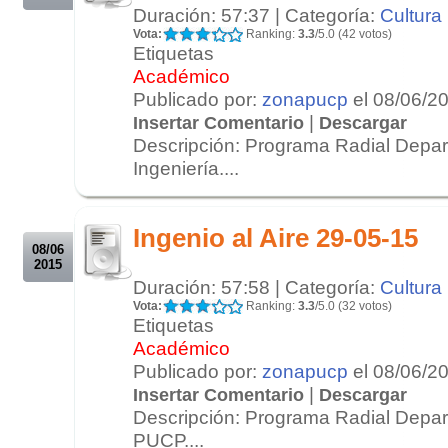
Duración: 57:37 | Categoría:
Cultura
Vota:
Ranking:
3.3
/5.0 (42 votos)
Etiquetas
Académico
Publicado por:
zonapucp
el 08/06/2
|
Insertar Comentario
Descargar
Descripción: Programa Radial Depa
Ingeniería....
.
.
Ingenio al Aire 29-05-15
08/06
2015
Duración: 57:58 | Categoría:
Cultura
Vota:
Ranking:
3.3
/5.0 (32 votos)
Etiquetas
Académico
Publicado por:
zonapucp
el 08/06/2
|
Insertar Comentario
Descargar
Descripción: Programa Radial Depar
PUCP....