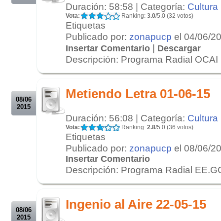
Duración: 58:58 | Categoría:
Cultura
Vota:
Ranking:
3.0
/5.0 (32 votos)
Etiquetas
Publicado por:
zonapucp
el 04/06/2
|
Insertar Comentario
Descargar
Descripción: Programa Radial OCAI
.
.
Metiendo Letra 01-06-15
08/06
2015
Duración: 56:08 | Categoría:
Cultura
Vota:
Ranking:
2.8
/5.0 (36 votos)
Etiquetas
Publicado por:
zonapucp
el 08/06/2
Insertar Comentario
Descripción: Programa Radial EE.G
.
.
Ingenio al Aire 22-05-15
08/06
2015