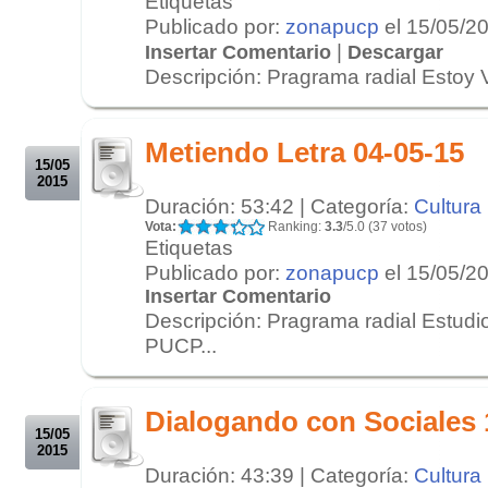
Etiquetas
Publicado por:
zonapucp
el 15/05/2
|
Insertar Comentario
Descargar
Descripción: Pragrama radial Estoy V
.
.
Metiendo Letra 04-05-15
15/05
2015
Duración: 53:42 | Categoría:
Cultura
Vota:
Ranking:
3.3
/5.0 (37 votos)
Etiquetas
Publicado por:
zonapucp
el 15/05/2
Insertar Comentario
Descripción: Pragrama radial Estudi
PUCP...
.
.
Dialogando con Sociales 
15/05
2015
Duración: 43:39 | Categoría:
Cultura