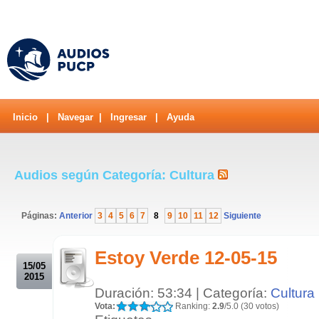
Inicio
|
Navegar
|
Ingresar
|
Ayuda
Audios según Categoría: Cultura
Páginas:
Anterior
3
4
5
6
7
8
9
10
11
12
Siguiente
.
Estoy Verde 12-05-15
15/05
2015
Duración: 53:34 | Categoría:
Cultura
Vota:
Ranking:
2.9
/5.0 (30 votos)