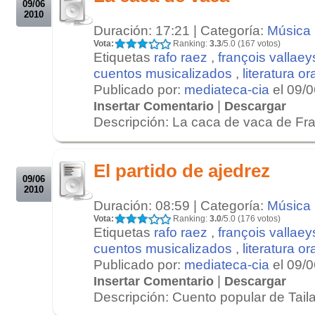
09/06
2010
Duración: 17:21 | Categoría:
Música
Vota:
Ranking:
3.3
/5.0 (167 votos)
Etiquetas
rafo raez
,
françois vallaey
cuentos musicalizados
,
literatura or
Publicado por:
mediateca-cia
el 09/
|
Insertar Comentario
Descargar
Descripción: La caca de vaca de Fran
.
.
El partido de ajedrez
09/06
2010
Duración: 08:59 | Categoría:
Música
Vota:
Ranking:
3.0
/5.0 (176 votos)
Etiquetas
rafo raez
,
françois vallaey
cuentos musicalizados
,
literatura or
Publicado por:
mediateca-cia
el 09/
|
Insertar Comentario
Descargar
Descripción: Cuento popular de Tailan
.