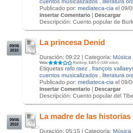
cuentos musicalizados
,
literatura or
Publicado por:
mediateca-cia
el 09/
|
Insertar Comentario
Descargar
Descripción: Cuento popular de Burk
.
.
La princesa Denid
09/06
2010
Duración: 09:22 | Categoría:
Música
Vota:
Ranking:
3.0
/5.0 (168 votos)
Etiquetas
rafo raez
,
françois vallaey
cuentos musicalizados
,
literatura or
Publicado por:
mediateca-cia
el 09/
|
Insertar Comentario
Descargar
Descripción: Cuento popular del Tibet
.
.
La madre de las historias
09/06
2010
Duración: 05:15 | Categoría:
Música