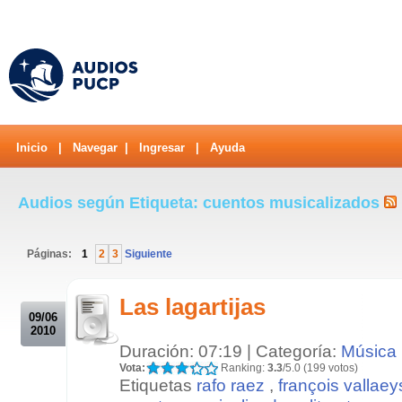
Inicio
|
Navegar
|
Ingresar
|
Ayuda
Audios según Etiqueta: cuentos musicalizados
Páginas:
1
2
3
Siguiente
.
Las lagartijas
09/06
2010
Duración: 07:19 | Categoría:
Música
Vota:
Ranking:
3.3
/5.0 (199 votos)
Etiquetas
rafo raez
,
françois vallaey