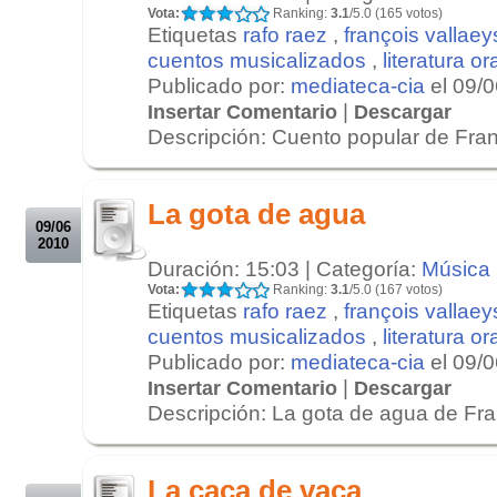
Vota:
Ranking:
3.1
/5.0 (165 votos)
Etiquetas
rafo raez
,
françois vallaey
cuentos musicalizados
,
literatura or
Publicado por:
mediateca-cia
el 09/
|
Insertar Comentario
Descargar
Descripción: Cuento popular de Franc
.
.
La gota de agua
09/06
2010
Duración: 15:03 | Categoría:
Música
Vota:
Ranking:
3.1
/5.0 (167 votos)
Etiquetas
rafo raez
,
françois vallaey
cuentos musicalizados
,
literatura or
Publicado por:
mediateca-cia
el 09/
|
Insertar Comentario
Descargar
Descripción: La gota de agua de Fran
.
.
La caca de vaca