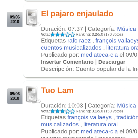
.
El pajaro enjaulado
09/06
2010
Duración: 07:37 | Categoría:
Música
Vota:
Ranking:
3.2
/5.0 (170 votos)
Etiquetas
rafo raez
,
françois vallaey
cuentos musicalizados
,
literatura or
Publicado por:
mediateca-cia
el 09/
|
Insertar Comentario
Descargar
Descripción: Cuento popular de la Ind
.
.
Tuo Lam
09/06
2010
Duración: 10:03 | Categoría:
Música
Vota:
Ranking:
3.1
/5.0 (153 votos)
Etiquetas
françois vallaeys
,
tradició
musicalizados
,
literatura oral
Publicado por:
mediateca-cia
el 09/