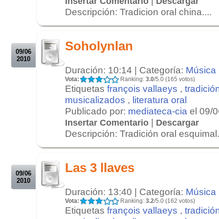
|
Insertar Comentario
Descargar
Descripción: Tradicion oral china....
.
.
Soholynlan
09/06
2010
Duración: 10:14 | Categoría:
Música
Vota:
Ranking:
3.0
/5.0 (165 votos)
Etiquetas
françois vallaeys
,
tradició
musicalizados
,
literatura oral
Publicado por:
mediateca-cia
el 09/
|
Insertar Comentario
Descargar
Descripción: Tradición oral esquimal..
.
.
Las 3 llaves
09/06
2010
Duración: 13:40 | Categoría:
Música
Vota:
Ranking:
3.2
/5.0 (162 votos)
Etiquetas
françois vallaeys
,
tradició