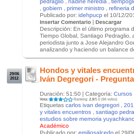
pedraglio
,
nadine heredia
,
tiempogl
,
gobiern
,
primer ministro
,
refineria 
Publicado por:
idehpucp
el 10/12/20
|
Insertar Comentario
Descargar
Descripción: En el último programa 
Tiempo Global, Santiago Pedraglio, an
periodista junto a Jose Alejandro G
analizando y haciendo un balance de
.
.
Hondos y vitales encuent
29/06
Iván Degregori - Pregunt
2012
Duración: 51:50 | Categoría:
Cursos 
Vota:
Ranking:
2.9
/5.0 (96 votos)
Etiquetas
carlos ivan degregori
,
201
y vitales encuentros
,
santiago pedra
estudios sobre memoria yuyachkanc
Académico
Publicado por:
emiliosalcedo
el 29/0