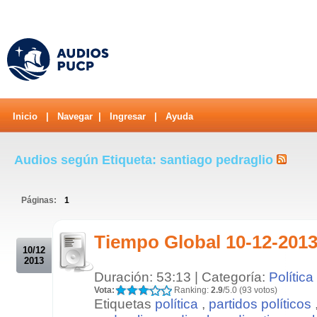
Inicio
|
Navegar
|
Ingresar
|
Ayuda
Audios según Etiqueta: santiago pedraglio
Páginas:
1
.
Tiempo Global 10-12-201
10/12
2013
Duración: 53:13 | Categoría:
Política
Vota:
Ranking:
2.9
/5.0 (93 votos)
Etiquetas
política
,
partidos políticos