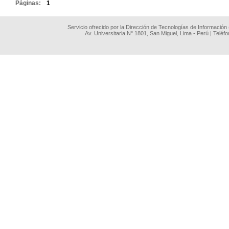
Páginas:
1
Servicio ofrecido por la Dirección de Tecnologías de Información
Av. Universitaria N° 1801, San Miguel, Lima - Perú | Teléf