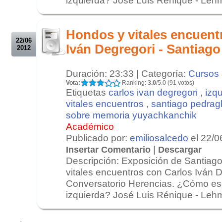
.
.
Hondos y vitales encuent
22/06
Iván Degregori - Santiago
2012
Duración: 23:33 | Categoría:
Cursos 
Vota:
Ranking:
3.0
/5.0 (91 votos)
Etiquetas
carlos ivan degregori
,
izq
vitales encuentros
,
santiago pedragl
sobre memoria yuyachkanchik
Académico
Publicado por:
emiliosalcedo
el 22/0
|
Insertar Comentario
Descargar
Descripción: Exposición de Santiag
vitales encuentros con Carlos Iván 
Conversatorio Herencias. ¿Cómo es 
izquierda? José Luis Rénique - Lehm
.