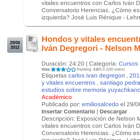
vitales encuentros con Carlos Iván 
Conversatorio Herencias. ¿Cómo es 
izquierda? José Luis Rénique - Lehm
.
.
Hondos y vitales encuent
29/06
Iván Degregori - Nelson 
2012
Duración: 24:20 | Categoría:
Cursos 
Vota:
Ranking:
3.0
/5.0 (100 votos)
Etiquetas
carlos ivan degregori
,
201
y vitales encuentros
,
santiago pedra
estudios sobre memoria yuyachkanc
Académico
Publicado por:
emiliosalcedo
el 29/0
|
Insertar Comentario
Descargar
Descripción: Exposición de Nelson
vitales encuentros con Carlos Iván 
Conversatorio Herencias. ¿Cómo es 
izquierda? José Luis Rénique - Lehm