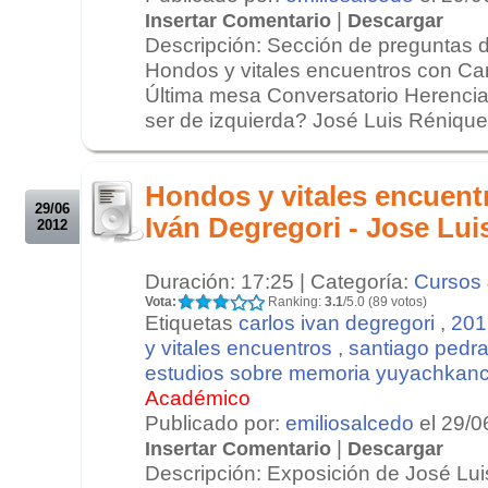
|
Insertar Comentario
Descargar
Descripción: Sección de preguntas d
Hondos y vitales encuentros con Car
Última mesa Conversatorio Herenci
ser de izquierda? José Luis Rénique
.
.
Hondos y vitales encuent
29/06
Iván Degregori - Jose Lu
2012
Duración: 17:25 | Categoría:
Cursos 
Vota:
Ranking:
3.1
/5.0 (89 votos)
Etiquetas
carlos ivan degregori
,
201
y vitales encuentros
,
santiago pedra
estudios sobre memoria yuyachkanc
Académico
Publicado por:
emiliosalcedo
el 29/0
|
Insertar Comentario
Descargar
Descripción: Exposición de José Lu