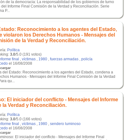
ión de la democracia: La responsabilidad de los gobiernos de turno
 del Informe Final Comisión de la Verdad y Reconciliación. Serie
a P...
Estado: Reconocimiento a los agentes del Estado,
e violaron los Derechos Humanos - Mensajes del
isión de la Verdad y Reconciliación.
oría:
Política
king:
3.0
/5.0 (191 votos)
nforme final
,
víctimas
,
1980
,
fuerzas armadas
,
policía
lcedo
el 16/08/2008
cargar
s del Estado: Reconocimiento a los agentes del Estado, condena a
rechos Humanos - Mensajes del Informe Final Comisión de la Verdad
ara qu...
 El iniciador del conflicto - Mensajes del Informe
 la Verdad y Reconciliación.
oría:
Política
king:
3.0
/5.0 (166 votos)
nforme final
,
víctimas
,
1980
,
sendero luminoso
lcedo
el 16/08/2008
cargar
inoso: El iniciador del conflicto - Mensajes del Informe Final