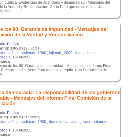
ón pública: Evidencias de abandono y desigualdad - Mensajes del
e la Verdad y Reconciliación. Serie Para que no se repita. Una
io Man...
de los 90: Garantía de impunidad - Mensajes del
isión de la Verdad y Reconciliación.
oría:
Política
king:
3.0
/5.0 (196 votos)
nforme final
,
víctimas
,
1980
,
fujimori
,
2000
,
montesinos
lcedo
el 16/08/2008
cargar
rismo de los 90: Garantía de impunidad - Mensajes del Informe Final
 Reconciliación. Serie Para que no se repita. Una Producción de
...
 la democracia: La responsabilidad de los gobiernos
able - Mensajes del Informe Final Comisión de la
liación.
oría:
Política
king:
2.8
/5.0 (211 votos)
nforme final
,
víctimas
,
1980
,
democracia
,
alan garcía
,
belaúnde
,
lcedo
el 16/08/2008
cargar