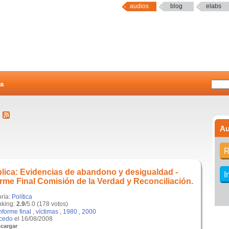
audios
blog
elabs
a
0
Au
R
lica: Evidencias de abandono y desigualdad -
I
rme Final Comisión de la Verdad y Reconciliación.
oría:
Política
king:
2.9
/5.0 (178 votos)
nforme final
,
víctimas
,
1980
,
2000
lcedo
el 16/08/2008
cargar