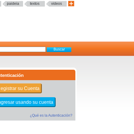
paideia
textos
videos
tenticación
egistrar su Cuenta
ngresar usando su cuenta
¿Qué es la Autenticación?