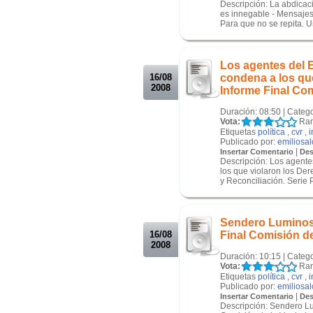
Descripción: La abdicac
es innegable - Mensajes
Para que no se repita. Un
.
.
Los agentes del 
16/08
condena a los qu
2008
Informe Final Com
Duración: 08:50 | Categ
Vota:
Ran
Etiquetas
política
,
cvr
,
i
Publicado por:
emiliosa
|
Insertar Comentario
Des
Descripción: Los agente
los que violaron los De
y Reconciliación. Serie P
.
.
Sendero Luminoso:
16/08
Final Comisión de
2008
Duración: 10:15 | Categ
Vota:
Ran
Etiquetas
política
,
cvr
,
i
Publicado por:
emiliosa
|
Insertar Comentario
Des
Descripción: Sendero Lum