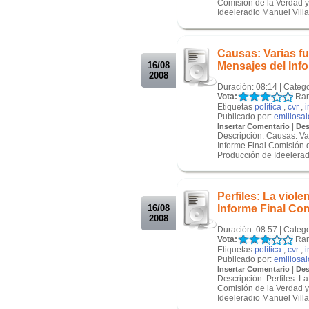
Comisión de la Verdad y
Ideeleradio Manuel Villav
.
.
Causas: Varias fu
16/08
Mensajes del Info
2008
Duración: 08:14 | Categ
Vota:
Ran
Etiquetas
política
,
cvr
,
i
Publicado por:
emiliosa
|
Insertar Comentario
Des
Descripción: Causas: Va
Informe Final Comisión d
Producción de Ideeleradi
.
.
Perfiles: La viole
16/08
Informe Final Com
2008
Duración: 08:57 | Categ
Vota:
Ran
Etiquetas
política
,
cvr
,
i
Publicado por:
emiliosa
|
Insertar Comentario
Des
Descripción: Perfiles: La
Comisión de la Verdad y
Ideeleradio Manuel Villa.
.