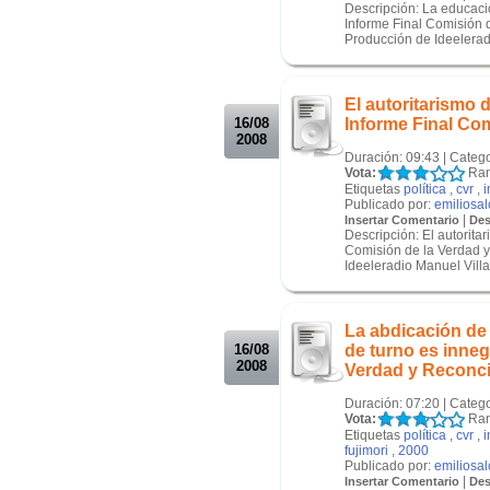
Descripción: La educaci
Informe Final Comisión d
Producción de Ideelerad
.
.
El autoritarismo 
16/08
Informe Final Com
2008
Duración: 09:43 | Categ
Vota:
Ran
Etiquetas
política
,
cvr
,
i
Publicado por:
emiliosa
|
Insertar Comentario
Des
Descripción: El autorita
Comisión de la Verdad y
Ideeleradio Manuel Villav
.
.
La abdicación de
16/08
de turno es inneg
2008
Verdad y Reconci
Duración: 07:20 | Categ
Vota:
Ran
Etiquetas
política
,
cvr
,
i
fujimori
,
2000
Publicado por:
emiliosa
|
Insertar Comentario
Des