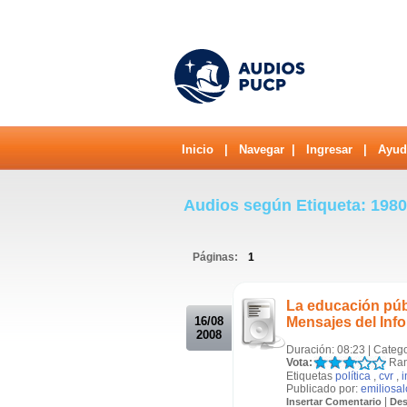
Inicio
|
Navegar
|
Ingresar
|
Ayud
Audios según Etiqueta: 198
Páginas:
1
.
La educación púb
16/08
Mensajes del Info
2008
Duración: 08:23 | Categ
Vota:
Ran
Etiquetas
política
,
cvr
,
i
Publicado por:
emiliosa
|
Insertar Comentario
Des