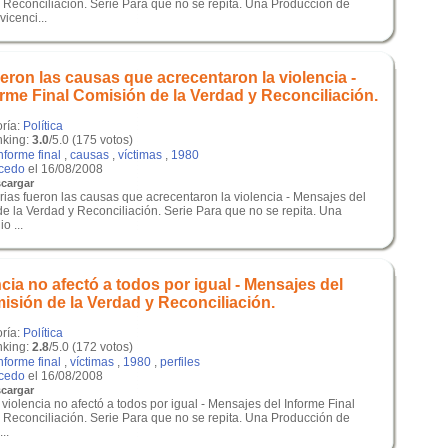
 Reconciliación. Serie Para que no se repita. Una Producción de
icenci...
eron las causas que acrecentaron la violencia -
rme Final Comisión de la Verdad y Reconciliación.
oría:
Política
king:
3.0
/5.0 (175 votos)
nforme final
,
causas
,
víctimas
,
1980
lcedo
el 16/08/2008
cargar
rias fueron las causas que acrecentaron la violencia - Mensajes del
e la Verdad y Reconciliación. Serie Para que no se repita. Una
o ...
ncia no afectó a todos por igual - Mensajes del
isión de la Verdad y Reconciliación.
oría:
Política
king:
2.8
/5.0 (172 votos)
nforme final
,
víctimas
,
1980
,
perfiles
lcedo
el 16/08/2008
cargar
 violencia no afectó a todos por igual - Mensajes del Informe Final
 Reconciliación. Serie Para que no se repita. Una Producción de
..