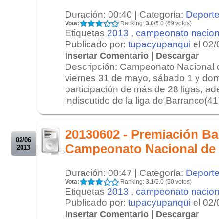
Duración: 00:40 | Categoría:
Deport
Vota:
Ranking:
3.0
/5.0 (69 votos)
Etiquetas
2013
,
campeonato nacion
Publicado por:
tupacyupanqui
el 02/
|
Insertar Comentario
Descargar
Descripción: Campeonato Nacional 
viernes 31 de mayo, sábado 1 y dom
participación de más de 28 ligas, ad
indiscutido de la liga de Barranco(417
.
.
20130602 - Premiación Ba
02/06
Campeonato Nacional de
2013
Duración: 00:47 | Categoría:
Deport
Vota:
Ranking:
3.1
/5.0 (50 votos)
Etiquetas
2013
,
campeonato nacion
Publicado por:
tupacyupanqui
el 02/
|
Insertar Comentario
Descargar