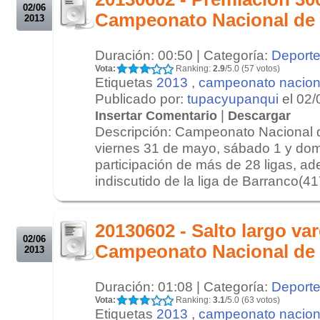
02/06
Campeonato Nacional de
2013
Duración: 00:50 | Categoría:
Deport
Vota:
Ranking:
2.9
/5.0 (57 votos)
Etiquetas
2013
,
campeonato nacion
Publicado por:
tupacyupanqui
el 02/
|
Insertar Comentario
Descargar
Descripción: Campeonato Nacional 
viernes 31 de mayo, sábado 1 y dom
participación de más de 28 ligas, ad
indiscutido de la liga de Barranco(417
.
.
20130602 - Salto largo va
02/06
Campeonato Nacional de
2013
Duración: 01:08 | Categoría:
Deport
Vota:
Ranking:
3.1
/5.0 (63 votos)
Etiquetas
2013
,
campeonato nacion