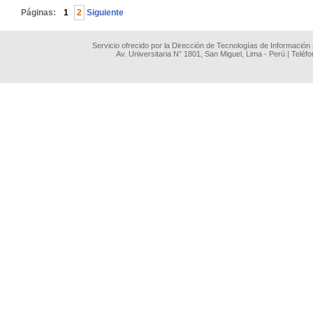
Páginas:
1
2
Siguiente
Servicio ofrecido por la Dirección de Tecnologías de Información
Av. Universitaria N° 1801, San Miguel, Lima - Perú | Teléf