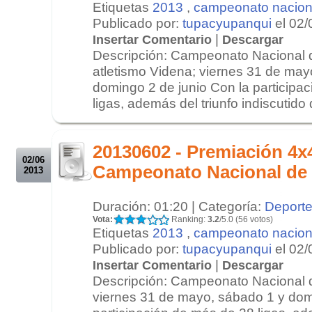
Etiquetas
2013
,
campeonato nacion
Publicado por:
tupacyupanqui
el 02/
|
Insertar Comentario
Descargar
Descripción: Campeonato Nacional 
atletismo Videna; viernes 31 de may
domingo 2 de junio Con la participa
ligas, además del triunfo indiscutido d
.
.
20130602 - Premiación 4x
02/06
Campeonato Nacional de
2013
Duración: 01:20 | Categoría:
Deport
Vota:
Ranking:
3.2
/5.0 (56 votos)
Etiquetas
2013
,
campeonato nacion
Publicado por:
tupacyupanqui
el 02/
|
Insertar Comentario
Descargar
Descripción: Campeonato Nacional 
viernes 31 de mayo, sábado 1 y dom