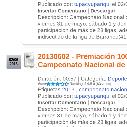
Publicado por:
tupacyupanqui
el 02/
|
Insertar Comentario
Descargar
Descripción: Campeonato Nacional 
viernes 31 de mayo, sábado 1 y dom
participación de más de 28 ligas, ad
indiscutido de la liga de Barranco(417
.
.
20130602 - Premiación 100
02/06
Campeonato Nacional de
2013
Duración: 00:57 | Categoría:
Deport
Vota:
Ranking:
3.0
/5.0 (63 votos)
Etiquetas
2013
,
campeonato nacion
Publicado por:
tupacyupanqui
el 02/
|
Insertar Comentario
Descargar
Descripción: Campeonato Nacional 
viernes 31 de mayo, sábado 1 y dom
participación de más de 28 ligas, ad