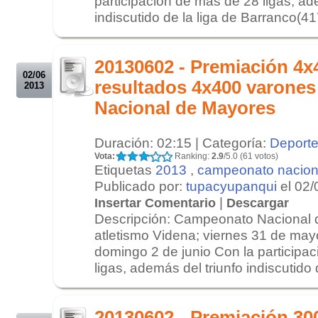
participación de más de 28 ligas, ad
indiscutido de la liga de Barranco(417
.
.
20130602 - Premiación 4
02/06
resultados 4x400 varone
2013
Nacional de Mayores
Duración: 02:15 | Categoría:
Deport
Vota:
Ranking:
2.9
/5.0 (61 votos)
Etiquetas
2013
,
campeonato nacion
Publicado por:
tupacyupanqui
el 02/
|
Insertar Comentario
Descargar
Descripción: Campeonato Nacional 
atletismo Videna; viernes 31 de may
domingo 2 de junio Con la participa
ligas, además del triunfo indiscutido 
.
.
20130602 - Premiación 30