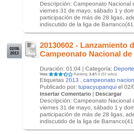
Descripción: Campeonato Nacional 
viernes 31 de mayo, sábado 1 y dom
participación de más de 28 ligas, ad
indiscutido de la liga de Barranco(417
.
.
20130602 - Lanzamiento d
02/06
Campeonato Nacional de
2013
Duración: 01:04 | Categoría:
Deport
Vota:
Ranking:
3.4
/5.0 (52 votos)
Etiquetas
2013
,
campeonato nacion
Publicado por:
tupacyupanqui
el 02/
|
Insertar Comentario
Descargar
Descripción: Campeonato Nacional 
viernes 31 de mayo, sábado 1 y dom
participación de más de 28 ligas, ad
indiscutido de la liga de Barranco(417
.