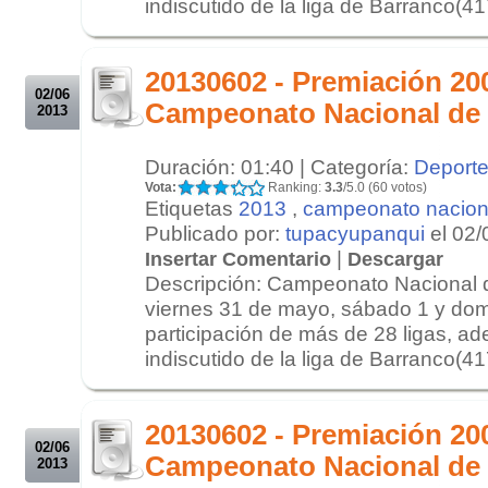
indiscutido de la liga de Barranco(417
.
.
20130602 - Premiación 20
02/06
Campeonato Nacional de
2013
Duración: 01:40 | Categoría:
Deport
Vota:
Ranking:
3.3
/5.0 (60 votos)
Etiquetas
2013
,
campeonato nacion
Publicado por:
tupacyupanqui
el 02/
|
Insertar Comentario
Descargar
Descripción: Campeonato Nacional 
viernes 31 de mayo, sábado 1 y dom
participación de más de 28 ligas, ad
indiscutido de la liga de Barranco(417
.
.
20130602 - Premiación 2
02/06
Campeonato Nacional de
2013