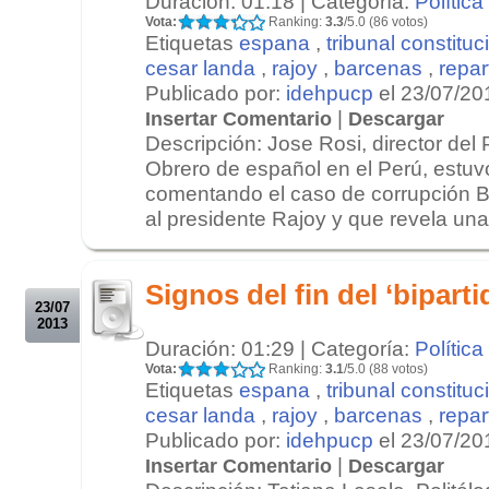
Duración: 01:18 | Categoría:
Política
Vota:
Ranking:
3.3
/5.0 (86 votos)
Etiquetas
espana
,
tribunal constituc
cesar landa
,
rajoy
,
barcenas
,
repart
Publicado por:
idehpucp
el 23/07/20
|
Insertar Comentario
Descargar
Descripción: Jose Rosi, director del 
Obrero de español en el Perú, estu
comentando el caso de corrupción B
al presidente Rajoy y que revela una c
.
.
Signos del fin del ‘bipar
23/07
2013
Duración: 01:29 | Categoría:
Política
Vota:
Ranking:
3.1
/5.0 (88 votos)
Etiquetas
espana
,
tribunal constituc
cesar landa
,
rajoy
,
barcenas
,
repart
Publicado por:
idehpucp
el 23/07/20
|
Insertar Comentario
Descargar