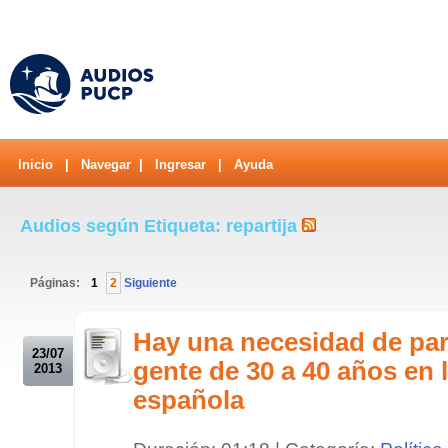
Inicio
|
Navegar
|
Ingresar
|
Ayuda
Audios según Etiqueta: repartija
Páginas:
1
2
Siguiente
.
Hay una necesidad de par
23/07
gente de 30 a 40 años en l
2013
española