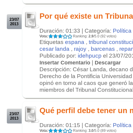
.
.
Por qué existe un Tribuna
23/07
2013
Duración: 01:33 | Categoría:
Política
Vota:
Ranking:
2.9
/5.0 (92 votos)
Etiquetas
espana
,
tribunal constituc
cesar landa
,
rajoy
,
barcenas
,
repart
Publicado por:
idehpucp
el 23/07/20
|
Insertar Comentario
Descargar
Descripción: César Landa, decano d
Derecho de la Pontificia Universidad
opinó en torno al caos que generó la
miembros del Tribunal Constitucional
.
.
Qué perfil debe tener un 
23/07
2013
Duración: 01:15 | Categoría:
Política
Vota:
Ranking:
3.0
/5.0 (89 votos)