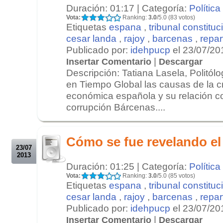
Duración: 01:17 | Categoría:
Política
Vota:
Ranking:
3.0
/5.0 (83 votos)
Etiquetas
espana
,
tribunal constituc
cesar landa
,
rajoy
,
barcenas
,
repart
Publicado por:
idehpucp
el 23/07/20
|
Insertar Comentario
Descargar
Descripción: Tatiana Lasela, Politól
en Tiempo Global las causas de la cri
económica española y su relación c
corrupción Bárcenas....
.
.
Cómo se fue revelando el
23/07
2013
Duración: 01:25 | Categoría:
Política
Vota:
Ranking:
3.0
/5.0 (85 votos)
Etiquetas
espana
,
tribunal constituc
cesar landa
,
rajoy
,
barcenas
,
repart
Publicado por:
idehpucp
el 23/07/20
|
Insertar Comentario
Descargar