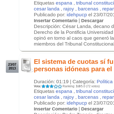
Etiquetas
espana
,
tribunal constituc
cesar landa
,
rajoy
,
barcenas
,
repart
Publicado por:
idehpucp
el 23/07/20
|
Insertar Comentario
Descargar
Descripción: César Landa, decano d
Derecho de la Pontificia Universidad
opinó en torno al caos que generó la
miembros del Tribunal Constitucional
.
.
El sistema de cuotas sí f
23/07
personas idóneas para el
2013
Duración: 01:19 | Categoría:
Política
Vota:
Ranking:
3.0
/5.0 (72 votos)
Etiquetas
espana
,
tribunal constituc
cesar landa
,
rajoy
,
barcenas
,
repart
Publicado por:
idehpucp
el 23/07/20
|
Insertar Comentario
Descargar