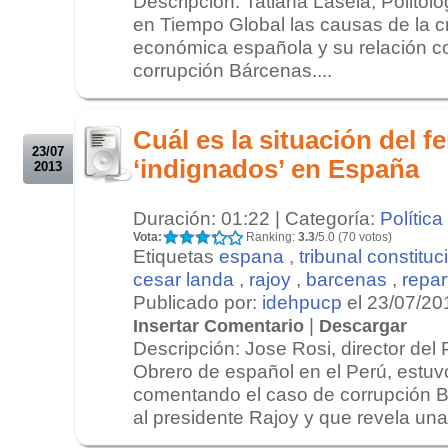
Descripción: Tatiana Lasela, Politól
en Tiempo Global las causas de la cri
económica española y su relación c
corrupción Bárcenas....
.
.
Cuál es la situación del 
23/07
‘indignados’ en España
2013
Duración: 01:22 | Categoría:
Política
Vota:
Ranking:
3.3
/5.0 (70 votos)
Etiquetas
espana
,
tribunal constituc
cesar landa
,
rajoy
,
barcenas
,
repart
Publicado por:
idehpucp
el 23/07/20
|
Insertar Comentario
Descargar
Descripción: Jose Rosi, director del 
Obrero de español en el Perú, estu
comentando el caso de corrupción B
al presidente Rajoy y que revela una c
.