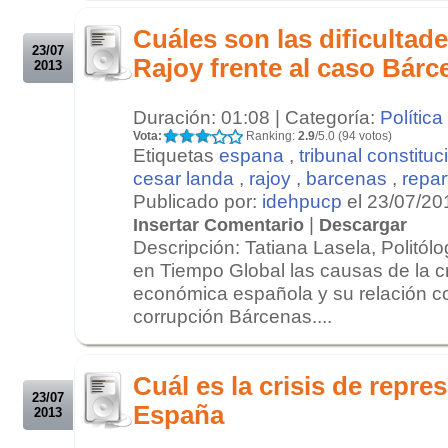
.
Cuáles son las dificultad
23/07
Rajoy frente al caso Bárc
2013
Duración: 01:08 | Categoría:
Política
Vota:
Ranking:
2.9
/5.0 (94 votos)
Etiquetas
espana
,
tribunal constituc
cesar landa
,
rajoy
,
barcenas
,
repart
Publicado por:
idehpucp
el 23/07/20
|
Insertar Comentario
Descargar
Descripción: Tatiana Lasela, Politól
en Tiempo Global las causas de la cri
económica española y su relación c
corrupción Bárcenas....
.
.
Cuál es la crisis de repre
23/07
España
2013