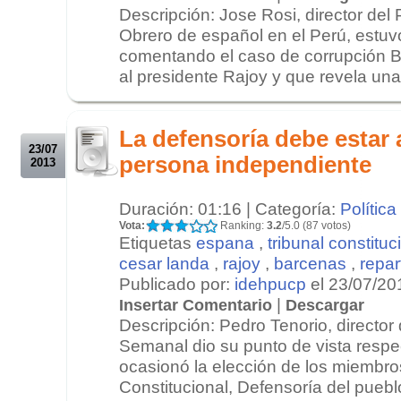
Descripción: Jose Rosi, director del 
Obrero de español en el Perú, estu
comentando el caso de corrupción B
al presidente Rajoy y que revela una c
.
.
La defensoría debe estar 
23/07
persona independiente
2013
Duración: 01:16 | Categoría:
Política
Vota:
Ranking:
3.2
/5.0 (87 votos)
Etiquetas
espana
,
tribunal constituc
cesar landa
,
rajoy
,
barcenas
,
repart
Publicado por:
idehpucp
el 23/07/20
|
Insertar Comentario
Descargar
Descripción: Pedro Tenorio, director
Semanal dio su punto de vista respe
ocasionó la elección de los miembros
Constitucional, Defensoría del puebl