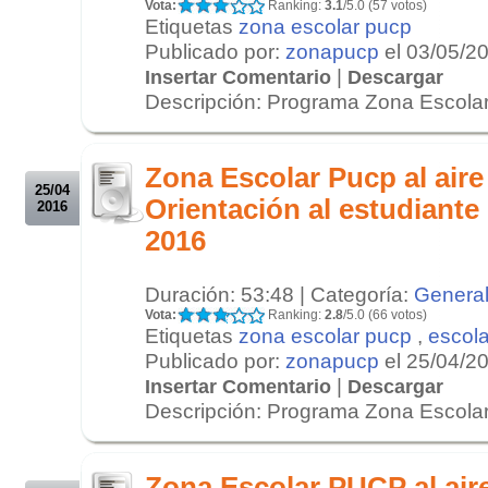
Vota:
Ranking:
3.1
/5.0 (57 votos)
Etiquetas
zona escolar pucp
Publicado por:
zonapucp
el 03/05/2
|
Insertar Comentario
Descargar
Descripción: Programa Zona Escolar 
.
.
Zona Escolar Pucp al aire
25/04
Orientación al estudiante
2016
2016
Duración: 53:48 | Categoría:
Genera
Vota:
Ranking:
2.8
/5.0 (66 votos)
Etiquetas
zona escolar pucp
,
escola
Publicado por:
zonapucp
el 25/04/2
|
Insertar Comentario
Descargar
Descripción: Programa Zona Escolar 
.
.
Zona Escolar PUCP al aire