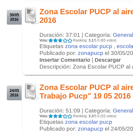
.
Zona Escolar PUCP al air
30/05
2016
2016
Duración: 37:01 | Categoría:
Genera
Vota:
Ranking:
3.1
/5.0 (65 votos)
Etiquetas
zona escolar pucp
,
escola
Publicado por:
zonapucp
el 30/05/2
|
Insertar Comentario
Descargar
Descripción: Zona Escolar PUCP al ai
.
.
Zona Escolar PUCP al aire
24/05
Trabajo Pucp" 19 05 2016
2016
Duración: 51:09 | Categoría:
Genera
Vota:
Ranking:
3.3
/5.0 (52 votos)
Etiquetas
zona escolar pucp
Publicado por:
zonapucp
el 24/05/2