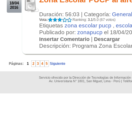
18/04
2016
Duración: 56:03 | Categoría:
Genera
Vota:
Ranking:
3.1
/5.0 (67 votos)
Etiquetas
zona escolar pucp
,
escola
Publicado por:
zonapucp
el 18/04/2
|
Insertar Comentario
Descargar
Descripción: Programa Zona Escolar 
.
Páginas:
1
2
3
4
5
Siguiente
Servicio ofrecido por la Dirección de Tecnologías de Información
Av. Universitaria N° 1801, San Miguel, Lima - Perú | Teléf