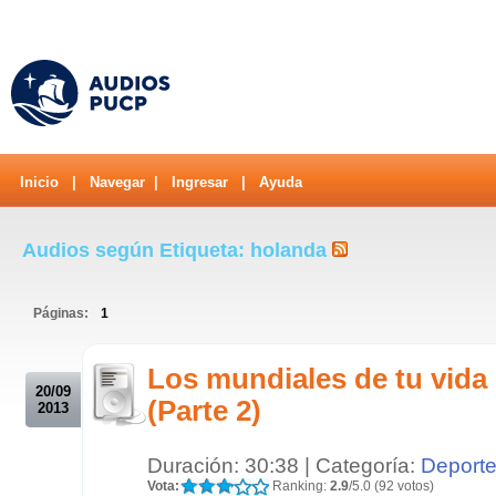
Inicio
|
Navegar
|
Ingresar
|
Ayuda
Audios según Etiqueta: holanda
Páginas:
1
.
Los mundiales de tu vida
20/09
(Parte 2)
2013
Duración: 30:38 | Categoría:
Deport
Vota:
Ranking:
2.9
/5.0 (92 votos)