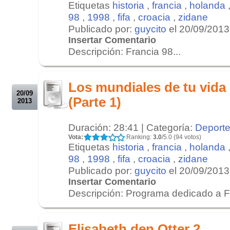
Etiquetas
historia
,
francia
,
holanda
98
,
1998
,
fifa
,
croacia
,
zidane
Publicado por:
guycito
el 20/09/2013
Insertar Comentario
Descripción: Francia 98...
.
.
Los mundiales de tu vida
20/09
(Parte 1)
2013
Duración: 28:41 | Categoría:
Deport
Vota:
Ranking:
3.0
/5.0 (94 votos)
Etiquetas
historia
,
francia
,
holanda
98
,
1998
,
fifa
,
croacia
,
zidane
Publicado por:
guycito
el 20/09/2013
Insertar Comentario
Descripción: Programa dedicado a Fr
.
.
Elisabeth den Otter 2