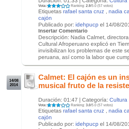
Duración: 01:33 | Categoría:
Cultura
Vota:
Ranking:
2.9
/5.0 (57 votos)
Etiquetas
rafael santa cruz
,
nadia c
cajón
Publicado por:
idehpucp
el 14/08/20
Insertar Comentario
Descripción: Nadia Calmet, directora
Cultural Afroperuano explicó en Ti
invisibilizan los problemas de este s
peruana, así como la labor que cumpl
.
.
Calmet: El cajón es un i
14/08
musical fruto de la resist
2014
Duración: 01:47 | Categoría:
Cultura
Vota:
Ranking:
3.0
/5.0 (57 votos)
Etiquetas
rafael santa cruz
,
nadia c
cajón
Publicado por:
idehpucp
el 14/08/20