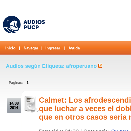
Inicio
|
Navegar
|
Ingresar
|
Ayuda
Audios según Etiqueta: afroperuano
Páginas:
1
.
Calmet: Los afrodescend
14/08
que luchar a veces el dobl
2014
que en otros casos sería