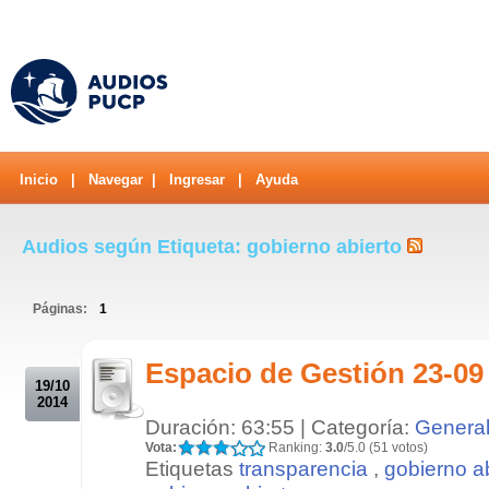
Inicio
|
Navegar
|
Ingresar
|
Ayuda
Audios según Etiqueta: gobierno abierto
Páginas:
1
.
Espacio de Gestión 23-09
19/10
2014
Duración: 63:55 | Categoría:
Genera
Vota:
Ranking:
3.0
/5.0 (51 votos)
Etiquetas
transparencia
,
gobierno a