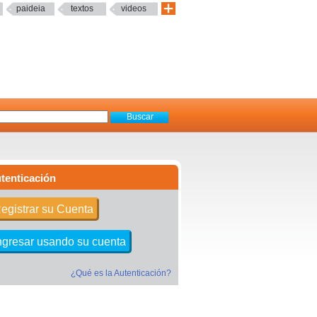
paideia
textos
videos
tenticación
egistrar su Cuenta
ngresar usando su cuenta
¿Qué es la Autenticación?