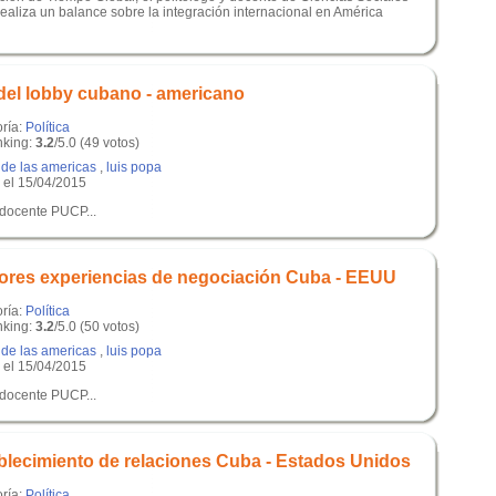
ealiza un balance sobre la integración internacional en América
del lobby cubano - americano
oría:
Política
king:
3.2
/5.0 (49 votos)
de las americas
,
luis popa
el 15/04/2015
 docente PUCP...
iores experiencias de negociación Cuba - EEUU
oría:
Política
king:
3.2
/5.0 (50 votos)
de las americas
,
luis popa
el 15/04/2015
 docente PUCP...
blecimiento de relaciones Cuba - Estados Unidos
oría:
Política