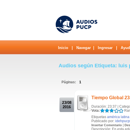
Inicio
|
Navegar
|
Ingresar
|
Ayud
Audios según Etiqueta: luis
Páginas:
1
.
Tiempo Global 23
23/08
Duración: 23:37 | Categ
2016
Vota:
Ran
Etiquetas
américa latina
Publicado por:
idehpucp
|
Insertar Comentario
Des
Descripción: En esta edi