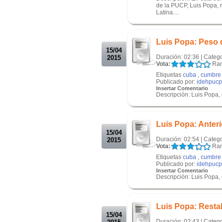
de la PUCP, Luis Popa, r
Latina....
.
.
Luis Popa: Peso 
15/04
Duración: 02:36 | Categ
2015
Vota:
Ran
Etiquetas
cuba
,
cumbre 
Publicado por:
idehpucp
Insertar Comentario
Descripción: Luis Popa,
.
.
Luis Popa: Anter
15/04
Duración: 02:54 | Categ
2015
Vota:
Ran
Etiquetas
cuba
,
cumbre 
Publicado por:
idehpucp
Insertar Comentario
Descripción: Luis Popa,
.
.
Luis Popa: Resta
15/04
Duración: 02:43 | Categ