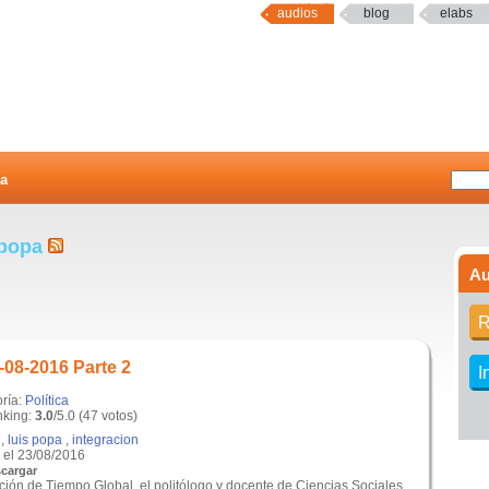
audios
blog
elabs
a
 popa
Au
R
-08-2016 Parte 2
I
oría:
Política
king:
3.0
/5.0 (47 votos)
,
luis popa
,
integracion
el 23/08/2016
cargar
ción de Tiempo Global, el politólogo y docente de Ciencias Sociales