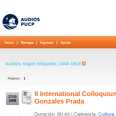
Inicio
|
Navegar
|
Ingresar
|
Ayuda
Audios según Etiqueta: 1844-1918
Páginas:
1
.
II International Colloqui
27/10
Gonzales Prada
2008
Duración: 80:44 | Categoría:
Cultura