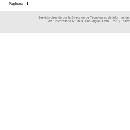
Páginas:
1
Servicio ofrecido por la Dirección de Tecnologías de Información
Av. Universitaria N° 1801, San Miguel, Lima - Perú | Teléf