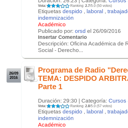
Duración: 26:23 | Categoría:
Cursos 
Vota:
Ranking:
2.7
/5.0 (50 votos)
Etiquetas
despido
,
laboral
,
trabajad
indemnización
Académico
Publicado por:
orsd
el 26/09/2016
Insertar Comentario
Descripción: Oficina Académica de 
Social - Derecho...
.
.
Programa de Radio "Derec
26/09
TEMA: DESPIDO ARBITRAR
2016
Parte 1
Duración: 29:30 | Categoría:
Cursos 
Vota:
Ranking:
2.8
/5.0 (57 votos)
Etiquetas
despido
,
laboral
,
trabajad
indemnización
Académico