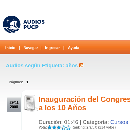
Inicio
|
Navegar
|
Ingresar
|
Ayuda
Audios según Etiqueta: años
Páginas:
1
.
Inauguración del Congres
29/11
a los 10 Años
2008
Duración: 01:46 | Categoría:
Cursos 
Vota:
Ranking:
2.9
/5.0 (214 votos)