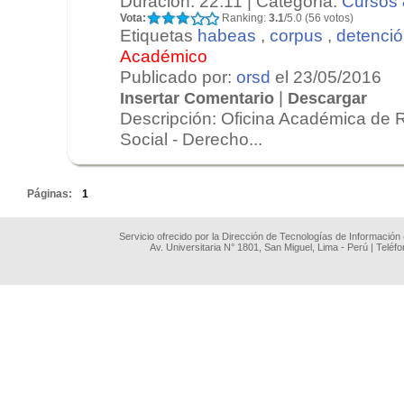
Duración: 22:11 | Categoría:
Cursos 
Vota:
Ranking:
3.1
/5.0 (56 votos)
Etiquetas
habeas
,
corpus
,
detenci
Académico
Publicado por:
orsd
el 23/05/2016
|
Insertar Comentario
Descargar
Descripción: Oficina Académica de 
Social - Derecho...
.
Páginas:
1
Servicio ofrecido por la Dirección de Tecnologías de Información
Av. Universitaria N° 1801, San Miguel, Lima - Perú | Teléf