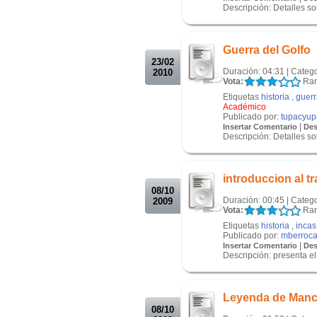
Descripción: Detalles sob
.
.
Guerra del Golfo
23/02
Duración: 04:31 | Categ
2010
Vota:
Ran
Etiquetas
historia
,
guerr
Académico
Publicado por:
tupacyup
|
Insertar Comentario
Des
Descripción: Detalles sob
.
.
introduccion al t
08/10
Duración: 00:45 | Categ
2009
Vota:
Ran
Etiquetas
historia
,
incas
Publicado por:
mberroca
|
Insertar Comentario
Des
Descripción: presenta el 
.
.
Leyenda de Manc
08/10