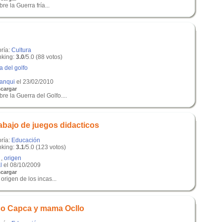
re la Guerra fría...
oría:
Cultura
king:
3.0
/5.0 (88 votos)
a del golfo
anqui
el 23/02/2010
cargar
re la Guerra del Golfo....
rabajo de juegos didacticos
oría:
Educación
king:
3.1
/5.0 (123 votos)
,
origen
l
el 08/10/2009
cargar
origen de los incas...
o Capca y mama Ocllo