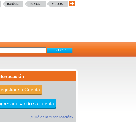
paideia
textos
videos
tenticación
egistrar su Cuenta
ngresar usando su cuenta
¿Qué es la Autenticación?