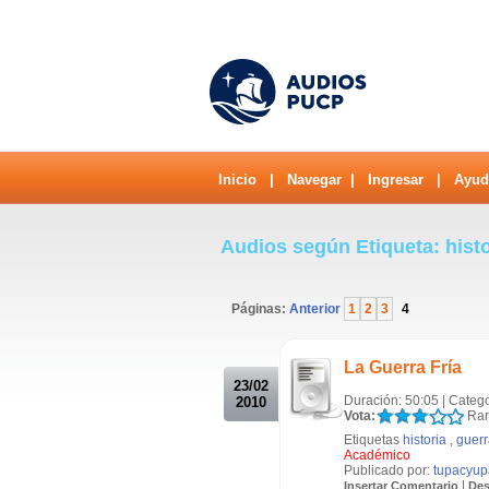
Inicio
|
Navegar
|
Ingresar
|
Ayud
Audios según Etiqueta: hist
Páginas:
Anterior
1
2
3
4
.
La Guerra Fría
23/02
Duración: 50:05 | Categ
2010
Vota:
Ran
Etiquetas
historia
,
guerr
Académico
Publicado por:
tupacyup
|
Insertar Comentario
Des