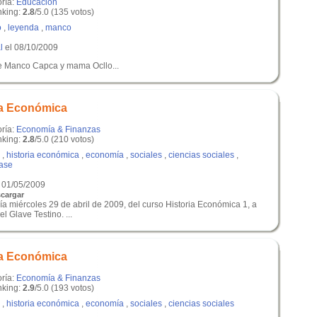
oría:
Educación
king:
2.8
/5.0 (135 votos)
o
,
leyenda
,
manco
l
el 08/10/2009
e Manco Capca y mama Ocllo...
ia Económica
oría:
Economía & Finanzas
king:
2.8
/5.0 (210 votos)
,
historia económica
,
economía
,
sociales
,
ciencias sociales
,
lase
 01/05/2009
cargar
ía miércoles 29 de abril de 2009, del curso Historia Económica 1, a
l Glave Testino. ...
ia Económica
oría:
Economía & Finanzas
king:
2.9
/5.0 (193 votos)
,
historia económica
,
economía
,
sociales
,
ciencias sociales