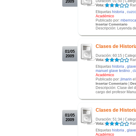
Duración: 01:50 | Categ
2009
Vota:
Ran
Etiquetas
historia
,
cuzc
Académico
Publicado por:
mberroca
Insertar Comentario
Descripción: Leyenda d
.
.
Clases de Histor
01/05
Duración: 60:15 | Categ
2009
Vota:
Ran
Etiquetas
historia
,
glave
manuel glave testino
,
c
Académico
Publicado por:
jlmarin
el
|
Insertar Comentario
Des
Descripción: Clase del d
cargo del profesor Manue
.
.
Clases de Histor
01/05
Duración: 51:34 | Categ
2009
Vota:
Ran
Etiquetas
historia
,
glave
Académico