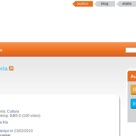
audios
blog
elabs
a
oria
Au
R
I
oría:
Cultura
king:
3.0
/5.0 (100 votos)
a fría
anqui
el 23/02/2010
cargar