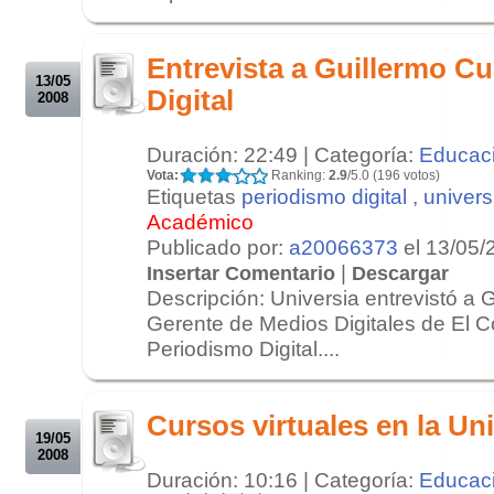
.
.
Entrevista a Guillermo Cu
13/05
Digital
2008
Duración: 22:49 | Categoría:
Educac
Vota:
Ranking:
2.9
/5.0 (196 votos)
Etiquetas
periodismo digital
,
univers
Académico
Publicado por:
a20066373
el 13/05/
|
Insertar Comentario
Descargar
Descripción: Universia entrevistó a G
Gerente de Medios Digitales de El C
Periodismo Digital....
.
.
Cursos virtuales en la Un
19/05
2008
Duración: 10:16 | Categoría:
Educac