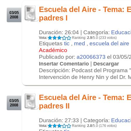
.
Escuela del Aire - Tema: E
03/05
padres I
2008
Duración: 26:04 | Categoría:
Educac
Vota:
Ranking:
2.9
/5.0 (233 votos)
Etiquetas
tic
,
med
,
escuela del aire
Académico
Publicado por:
a20066373
el 03/05/
|
Insertar Comentario
Descargar
Descripción: Podcast del Programa "
Intervención de Henry Nin y del Dr. M
.
.
Escuela del Aire - Tema: E
03/05
padres II
2008
Duración: 27:33 | Categoría:
Educac
Vota:
Ranking:
2.8
/5.0 (176 votos)