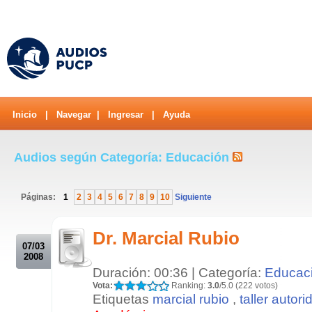
Inicio
|
Navegar
|
Ingresar
|
Ayuda
Audios según Categoría: Educación
Páginas:
1
2
3
4
5
6
7
8
9
10
Siguiente
.
Dr. Marcial Rubio
07/03
2008
Duración: 00:36 | Categoría:
Educac
Vota:
Ranking:
3.0
/5.0 (222 votos)
Etiquetas
marcial rubio
,
taller autor