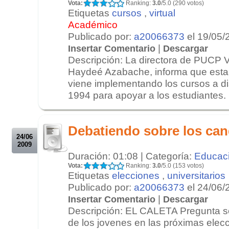
Vota:
Ranking:
3.0
/5.0 (290 votos)
Etiquetas
cursos
,
virtual
Académico
Publicado por:
a20066373
el 19/05/
|
Insertar Comentario
Descargar
Descripción: La directora de PUCP Vi
Haydeé Azabache, informa que esta
viene implementando los cursos a di
1994 para apoyar a los estudiantes. D
.
.
Debatiendo sobre los can
24/06
2009
Duración: 01:08 | Categoría:
Educac
Vota:
Ranking:
3.0
/5.0 (153 votos)
Etiquetas
elecciones
,
universitarios
Publicado por:
a20066373
el 24/06/
|
Insertar Comentario
Descargar
Descripción: EL CALETA Pregunta so
de los jovenes en las próximas elecc