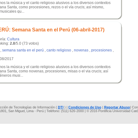
s la música y el canto religioso alusivos a los diversos contextos
na Santa, como procesiones, rezos o el vía crucis; así mismo,
usicales qu...
: Semana Santa en el Perú (06-abril-2017)
oría:
Cultura
king:
2.8
/5.0 (73 votos)
,
semana santa en el perú
,
canto religioso
,
novenas
,
procesiones
,
/08/2017
s la música y el canto religioso alusivos a los diversos contextos
na Santa, como novenas, procesiones, misas o el via crucis; así
neros musi...
rección de Tecnologías de Información (
DTI
) |
Condiciones de Uso
|
Reportar Abuso
| Con
 1801, San Miguel, Lima - Perú | Teléfono: (511) 626-2000 | © 2016 Pontificia Universidad Cat