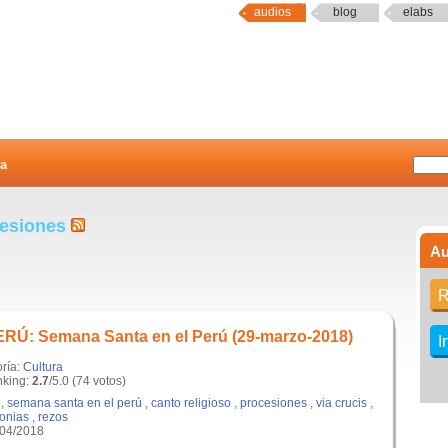
audios
blog
elabs
a
cesiones
Au
R
Ú: Semana Santa en el Perú (29-marzo-2018)
I
oría:
Cultura
king:
2.7
/5.0 (74 votos)
,
semana santa en el perú
,
canto religioso
,
procesiones
,
via crucis
,
onias
,
rezos
/04/2018