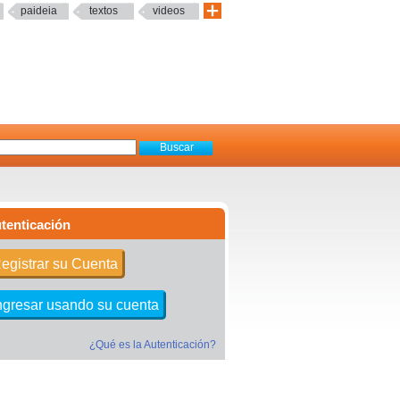
paideia
textos
videos
tenticación
egistrar su Cuenta
ngresar usando su cuenta
¿Qué es la Autenticación?