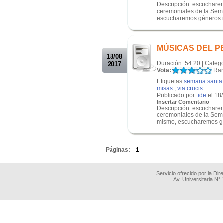
Descripción: escucharemo
ceremoniales de la Sema
escucharemos géneros m
.
.
MÚSICAS DEL PERÚ
18/08
Duración: 54:20 | Categ
2017
Vota:
Ran
Etiquetas
semana santa
misas
,
via crucis
Publicado por:
ide
el 18
Insertar Comentario
Descripción: escucharemo
ceremoniales de la Sema
mismo, escucharemos gé
.
Páginas:
1
Servicio ofrecido por la Di
Av. Universitaria N°