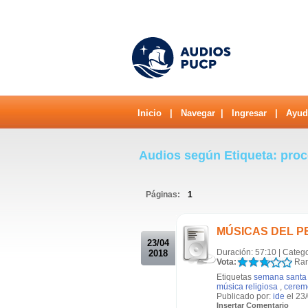
Inicio
|
Navegar
|
Ingresar
|
Ayud
Audios según Etiqueta: pro
Páginas:
1
.
MÚSICAS DEL PER
23/04
Duración: 57:10 | Categ
2018
Vota:
Ran
Etiquetas
semana santa
música religiosa
,
cerem
Publicado por:
ide
el 23
Insertar Comentario