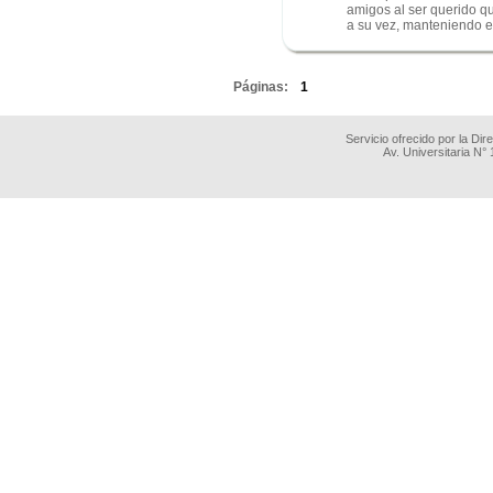
amigos al ser querido qu
a su vez, manteniendo el
.
Páginas:
1
Servicio ofrecido por la Di
Av. Universitaria N°