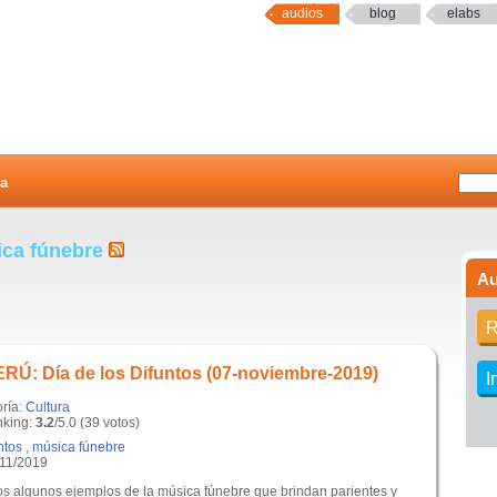
audios
blog
elabs
a
ica fúnebre
Au
R
Ú: Día de los Difuntos (07-noviembre-2019)
I
oría:
Cultura
king:
3.2
/5.0 (39 votos)
ntos
,
música fúnebre
/11/2019
s algunos ejemplos de la música fúnebre que brindan parientes y