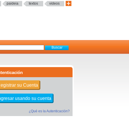
paideia
textos
videos
tenticación
egistrar su Cuenta
ngresar usando su cuenta
¿Qué es la Autenticación?