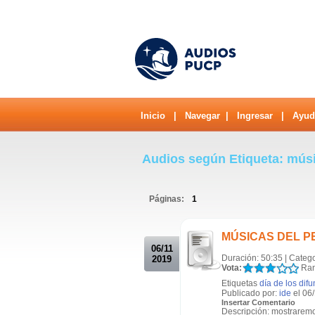
Inicio
|
Navegar
|
Ingresar
|
Ayud
Audios según Etiqueta: mús
Páginas:
1
.
MÚSICAS DEL PER
06/11
Duración: 50:35 | Categ
2019
Vota:
Ran
Etiquetas
día de los difu
Publicado por:
ide
el 06
Insertar Comentario
Descripción: mostraremo