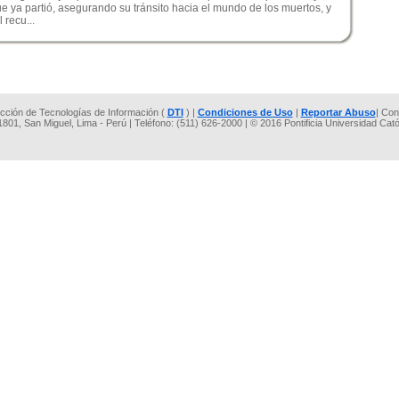
e ya partió, asegurando su tránsito hacia el mundo de los muertos, y
 recu...
rección de Tecnologías de Información (
DTI
) |
Condiciones de Uso
|
Reportar Abuso
| Con
 1801, San Miguel, Lima - Perú | Teléfono: (511) 626-2000 | © 2016 Pontificia Universidad Cat