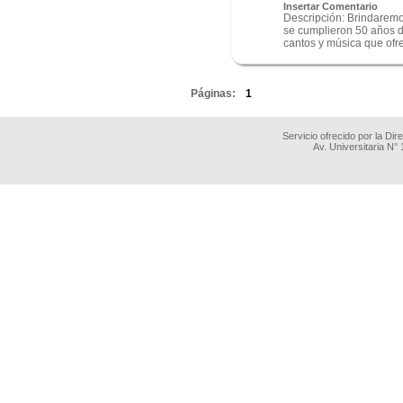
Insertar Comentario
Descripción: Brindaremo
se cumplieron 50 años d
cantos y música que ofrec
.
Páginas:
1
Servicio ofrecido por la Di
Av. Universitaria N°