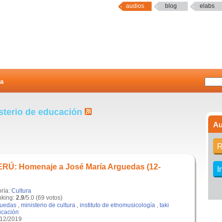
audios
blog
elabs
a
sterio de educación
Au
R
Ú: Homenaje a José María Arguedas (12-
I
oría:
Cultura
king:
2.9
/5.0 (69 votos)
guedas
,
ministerio de cultura
,
instituto de etnomusicología
,
taki
ucación
/12/2019