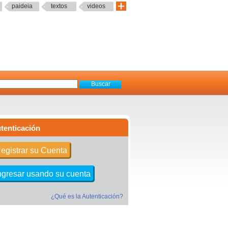
paideia
textos
videos
tenticación
egistrar su Cuenta
ngresar usando su cuenta
¿Qué es la Autenticación?