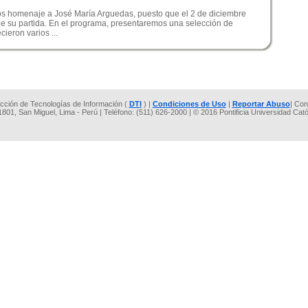
s homenaje a José María Arguedas, puesto que el 2 de diciembre
e su partida. En el programa, presentaremos una selección de
ieron varios ...
rección de Tecnologías de Información (
DTI
) |
Condiciones de Uso
|
Reportar Abuso
| Con
 1801, San Miguel, Lima - Perú | Teléfono: (511) 626-2000 | © 2016 Pontificia Universidad Cat