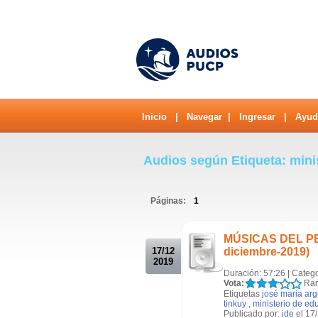
Inicio
|
Navegar
|
Ingresar
|
Ayud
Audios según Etiqueta: mini
Páginas:
1
.
MÚSICAS DEL PER
17/12
diciembre-2019)
2019
Duración: 57:26 | Categ
Vota:
Ran
Etiquetas
josé maria ar
tinkuy
,
ministerio de ed
Publicado por:
ide
el 17