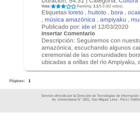
Duración: 54:31 | Categoría:
Cultura
Vota:
Ranking:
3.1
/5.0 (82 votos)
Etiquetas
loreto
,
huitoto
,
bora
,
ocai
,
música amazónica
,
ampiyaku
,
mu
Publicado por:
ide
el 12/03/2020
Insertar Comentario
Descripción: Seguiremos con nuestr
amazónica, escuchando algunos ca
ceremonial de las comunidades bora,
ubicadas a orillas del río Ampiyaku, al
.
Páginas:
1
Servicio ofrecido por la Dirección de Tecnologías de Información
Av. Universitaria N° 1801, San Miguel, Lima - Perú | Teléf