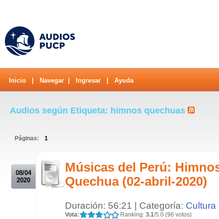
Inicio
|
Navegar
|
Ingresar
|
Ayuda
Audios según Etiqueta: himnos quechuas
Páginas:
1
.
Músicas del Perú: Himnos
08/04
Quechua (02-abril-2020)
2020
Duración: 56:21 | Categoría:
Cultura
Vota:
Ranking:
3.1
/5.0 (96 votos)