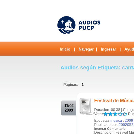
Inicio
|
Navegar
|
Ingresar
|
Ayud
Audios según Etiqueta: can
Páginas:
1
.
Festival de Músic
11/02
Duración: 00:38 | Categ
2009
Vota:
Ran
Etiquetas
musica
,
2009
Publicado por:
2002052
Insertar Comentario
Descripción: Festival M