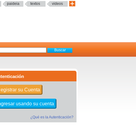
paideia
textos
videos
tenticación
egistrar su Cuenta
ngresar usando su cuenta
¿Qué es la Autenticación?