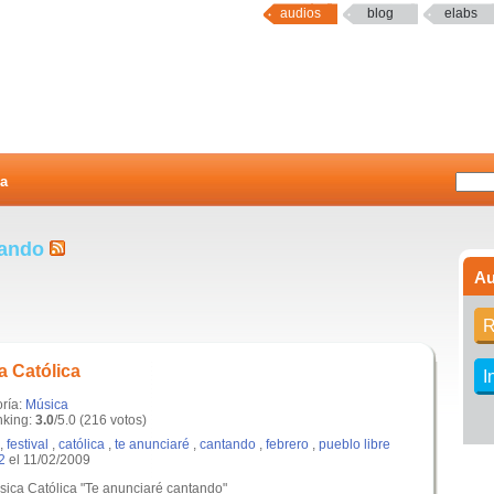
audios
blog
elabs
a
tando
Au
R
a Católica
I
oría:
Música
king:
3.0
/5.0 (216 votos)
,
festival
,
católica
,
te anunciaré
,
cantando
,
febrero
,
pueblo libre
2
el 11/02/2009
úsica Católica "Te anunciaré cantando"