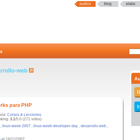
audios
blog
elabs
a
arrollo-web
Au
R
orks para PHP
I
oría:
Cursos & Lecciones
king:
3.1
/5.0 (271 votos)
,
linux-week-2007
,
linux-week-developer-day
,
desarrollo-web
,
s
el 16/11/2007