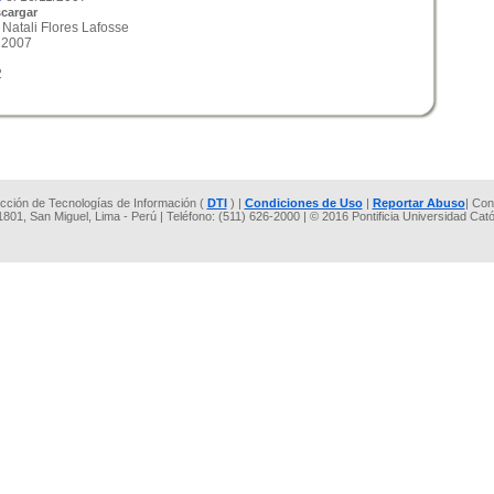
cargar
 Natali Flores Lafosse
 2007
2
rección de Tecnologías de Información (
DTI
) |
Condiciones de Uso
|
Reportar Abuso
| Con
 1801, San Miguel, Lima - Perú | Teléfono: (511) 626-2000 | © 2016 Pontificia Universidad Cat