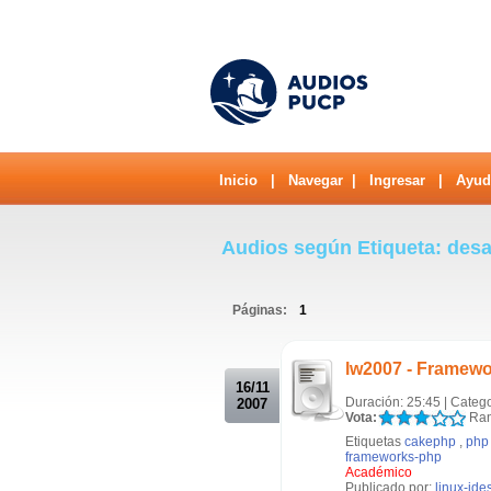
Inicio
|
Navegar
|
Ingresar
|
Ayud
Audios según Etiqueta: des
Páginas:
1
.
lw2007 - Framew
16/11
Duración: 25:45 | Categ
2007
Vota:
Ran
Etiquetas
cakephp
,
php
frameworks-php
Académico
Publicado por:
linux-ide