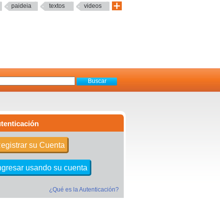
paideia
textos
videos
tenticación
egistrar su Cuenta
ngresar usando su cuenta
¿Qué es la Autenticación?