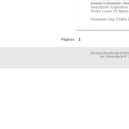
|
Insertar Comentario
Des
Descripción: Expositora:
Fecha: Lunes 19, Marzo
Developer Day: Charla 
...
.
Páginas:
1
Servicio ofrecido por la Di
Av. Universitaria N°