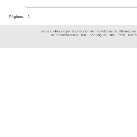
.
Páginas:
1
Servicio ofrecido por la Dirección de Tecnologías de Información
Av. Universitaria N° 1801, San Miguel, Lima - Perú | Teléf