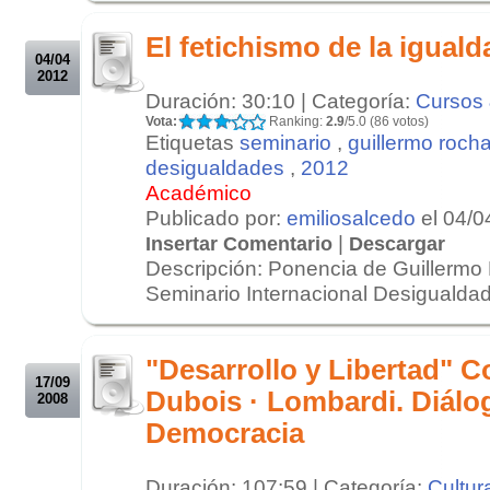
.
El fetichismo de la iguald
04/04
2012
Duración: 30:10 | Categoría:
Cursos 
Vota:
Ranking:
2.9
/5.0 (86 votos)
Etiquetas
seminario
,
guillermo roch
desigualdades
,
2012
Académico
Publicado por:
emiliosalcedo
el 04/0
|
Insertar Comentario
Descargar
Descripción: Ponencia de Guillermo
Seminario Internacional Desigualdade
.
.
"Desarrollo y Libertad" Co
17/09
Dubois · Lombardi. Diálog
2008
Democracia
Duración: 107:59 | Categoría:
Cultur