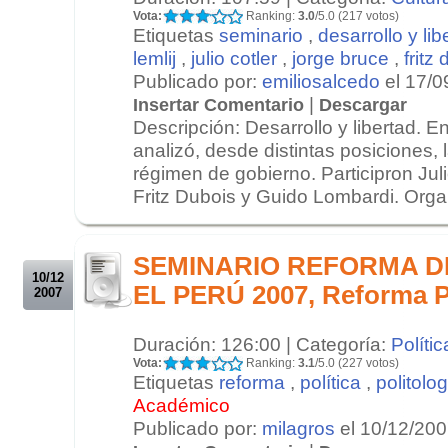
Vota:
Ranking:
3.0
/5.0 (217 votos)
Etiquetas
seminario
,
desarrollo y lib
lemlij
,
julio cotler
,
jorge bruce
,
fritz
Publicado por:
emiliosalcedo
el 17/0
|
Insertar Comentario
Descargar
Descripción: Desarrollo y libertad. E
analizó, desde distintas posiciones
régimen de gobierno. Participron Juli
Fritz Dubois y Guido Lombardi. Organ
.
.
SEMINARIO REFORMA D
10/12
EL PERÚ 2007, Reforma Po
2007
Duración: 126:00 | Categoría:
Polític
Vota:
Ranking:
3.1
/5.0 (227 votos)
Etiquetas
reforma
,
política
,
politolog
Académico
Publicado por:
milagros
el 10/12/20