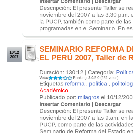
|
Insertar Comentario
Descargar
Descripción: El presente Taller se rea
noviembre del 2007 a las 3.30 p.m. e
la PUCP, también como parte de las 
programadas en el Seminario. En est
.
.
SEMINARIO REFORMA D
10/12
EL PERÚ 2007, Taller de R
2007
Duración: 130:12 | Categoría:
Polític
Vota:
Ranking:
3.0
/5.0 (231 votos)
Etiquetas
reforma
,
política
,
politolog
Académico
Publicado por:
milagros
el 10/12/20
|
Insertar Comentario
Descargar
Descripción: El presente Taller se rea
noviembre del 2007 a las 9.am. en la
PUCP, como parte de las actividade
Seminario de Reforma del Estado en 