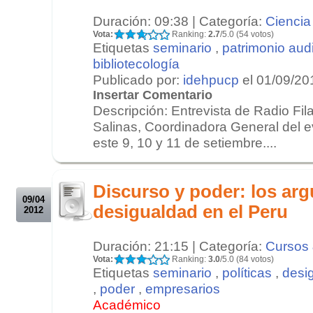
Duración: 09:38 | Categoría:
Ciencia
Vota:
Ranking:
2.7
/5.0 (54 votos)
Etiquetas
seminario
,
patrimonio aud
bibliotecología
Publicado por:
idehpucp
el 01/09/20
Insertar Comentario
Descripción: Entrevista de Radio Fi
Salinas, Coordinadora General del e
este 9, 10 y 11 de setiembre....
.
.
Discurso y poder: los ar
09/04
desigualdad en el Peru
2012
Duración: 21:15 | Categoría:
Cursos 
Vota:
Ranking:
3.0
/5.0 (84 votos)
Etiquetas
seminario
,
políticas
,
desi
,
poder
,
empresarios
Académico