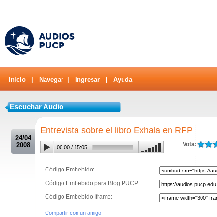
Inicio
|
Navegar
|
Ingresar
|
Ayuda
Escuchar Audio
.
Entrevista sobre el libro Exhala en RPP
24/04
Vota:
2008
00:00
/
15:05
Código Embebido:
Código Embebido para Blog PUCP:
Código Embebido Iframe:
Compartir con un amigo