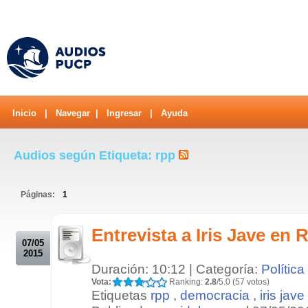
Inicio
|
Navegar
|
Ingresar
|
Ayuda
Audios según Etiqueta: rpp
Páginas:
1
.
Entrevista a Iris Jave en 
07/05
2015
Duración: 10:12 | Categoría:
Política
Vota:
Ranking:
2.8
/5.0 (57 votos)
Etiquetas
rpp
,
democracia
,
iris jave