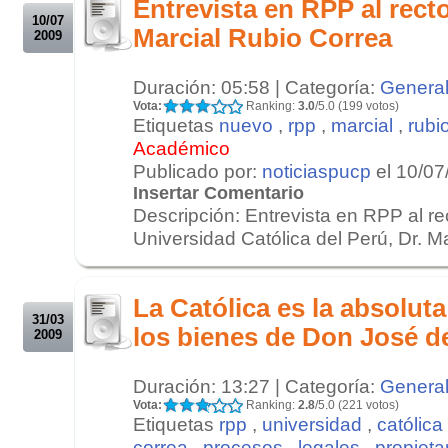
Entrevista en RPP al recto
10/07
Marcial Rubio Correa
2009
Duración: 05:58 | Categoría:
Genera
Vota:
Ranking:
3.0
/5.0 (199 votos)
Etiquetas
nuevo
,
rpp
,
marcial
,
rubi
Académico
Publicado por:
noticiaspucp
el 10/07
Insertar Comentario
Descripción: Entrevista en RPP al rec
Universidad Católica del Perú, Dr. Ma
.
.
La Católica es la absoluta
31/03
los bienes de Don José d
2009
Duración: 13:27 | Categoría:
Genera
Vota:
Ranking:
2.8
/5.0 (221 votos)
Etiquetas
rpp
,
universidad
,
católica
correa
,
procesos
,
legales
,
propieta