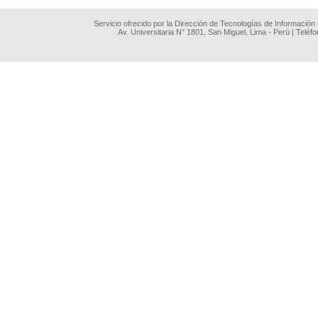
Servicio ofrecido por la Dirección de Tecnologías de Información
Av. Universitaria N° 1801, San Miguel, Lima - Perú | Teléf