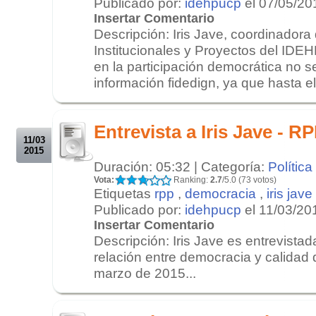
Publicado por:
idehpucp
el 07/05/20
Insertar Comentario
Descripción: Iris Jave, coordinadora
Institucionales y Proyectos del ID
en la participación democrática no 
información fidedign, ya que hasta e
.
.
Entrevista a Iris Jave - R
11/03
2015
Duración: 05:32 | Categoría:
Política
Vota:
Ranking:
2.7
/5.0 (73 votos)
Etiquetas
rpp
,
democracia
,
iris jave
Publicado por:
idehpucp
el 11/03/20
Insertar Comentario
Descripción: Iris Jave es entrevista
relación entre democracia y calidad 
marzo de 2015...
.
.