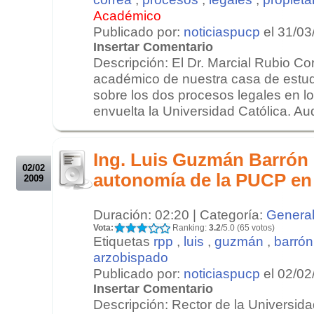
Académico
Publicado por:
noticiaspucp
el 31/03
Insertar Comentario
Descripción: El Dr. Marcial Rubio Cor
académico de nuestra casa de estud
sobre los dos procesos legales en l
envuelta la Universidad Católica. Aud
.
.
Ing. Luis Guzmán Barrón 
02/02
autonomía de la PUCP e
2009
Duración: 02:20 | Categoría:
Genera
Vota:
Ranking:
3.2
/5.0 (65 votos)
Etiquetas
rpp
,
luis
,
guzmán
,
barrón
arzobispado
Publicado por:
noticiaspucp
el 02/02
Insertar Comentario
Descripción: Rector de la Universida