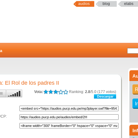
audios
blog
elabs
a
Au
: El Rol de los padres II
R
Vota:
Ranking:
2.8
/5.0 (177 votos)
Descargar
I
UCP:
In