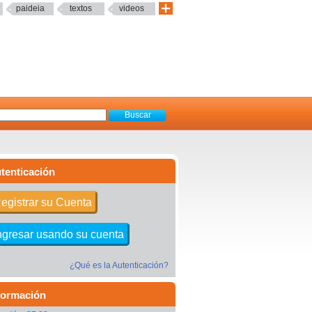
paideia
textos
videos
tenticación
egistrar su Cuenta
ngresar usando su cuenta
¿Qué es la Autenticación?
formación