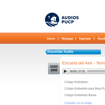
Inicio
|
Navegar
|
Ingresar
|
Ayud
Escuchar Audio
.
Escuela del Aire - Tema
03/05
2008
00:00
/
27:32
Código Embebido:
Código Embebido para Blog P
Código Embebido Iframe:
Compartir con un amigo