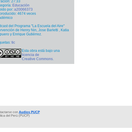
ación: 27:33
egoría:
Educación
ido por:
a20066373
producido: 4674 veces
adémico
cast del Programa "La Escuela del Aire"
ervención de Henry Nin, Jose Barletti , Katia
uero y Enrique Gutiérrez.
quetas:
tic
Esta obra está bajo una
licencia de
Creative Commons
.
tactarse con
Audios PUCP
ólica del Perú (PUCP)