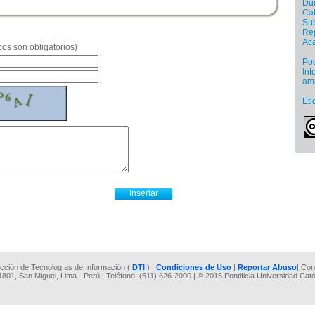
Dur
Cat
Sub
Re
Ac
os son obligatorios)
Pod
Int
amp
Eti
rección de Tecnologías de Información (
DTI
) |
Condiciones de Uso
|
Reportar Abuso
| Con
 1801, San Miguel, Lima - Perú | Teléfono: (511) 626-2000 | © 2016 Pontificia Universidad Cat