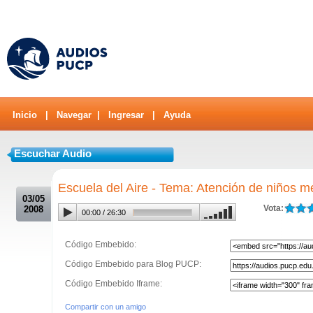
Inicio
|
Navegar
|
Ingresar
|
Ayuda
Escuchar Audio
.
Escuela del Aire - Tema: Atención de niños 
03/05
Vota:
2008
00:00
/
26:30
Código Embebido:
Código Embebido para Blog PUCP:
Código Embebido Iframe:
Compartir con un amigo