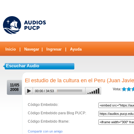
Inicio
|
Navegar
|
Ingresar
|
Ayuda
Escuchar Audio
.
El estudio de la cultura en el Peru (Juan Javi
11/05
Vota:
2008
00:00
/
34:53
Código Embebido:
Código Embebido para Blog PUCP:
Código Embebido Iframe:
Compartir con un amigo