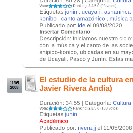
Duración: 50:28 | Categoría:
Cultura
Vota:
Ranking:
3.2
/5.0 (93 votos)
Etiquetas
junin
,
ucayali
,
ashaninca
konibo
,
canto amazónico
,
música 
Publicado por:
ide
el 09/03/2020
Insertar Comentario
Descripción: Iniciamos nuestro cicl
con la música y el canto de las soc
shipibo-konibo, ubicadas en su mayo
de Ucayali, Pasco y Junín. Estas man
.
.
El estudio de la cultura e
11/05
Javier Rivera Andia)
2008
Duración: 34:55 | Categoría:
Cultura
Vota:
Ranking:
2.8
/5.0 (183 votos)
Etiquetas
junin
Académico
Publicado por:
rivera.jj
el 11/05/2008