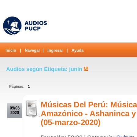
Inicio
|
Navegar
|
Ingresar
|
Ayuda
Audios según Etiqueta: junin
Páginas:
1
.
Músicas Del Perú: Música
09/03
Amazónico - Ashaninca y
2020
(05-marzo-2020)