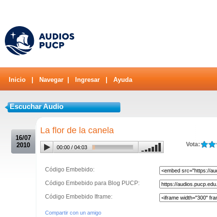
Inicio
|
Navegar
|
Ingresar
|
Ayuda
Escuchar Audio
.
La flor de la canela
16/07
Vota:
2010
00:00
/
04:03
Código Embebido:
Código Embebido para Blog PUCP:
Código Embebido Iframe:
Compartir con un amigo