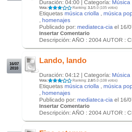
Duración: 04:00 | Categoría:
Música
Vota:
Ranking:
3.1
/5.0 (105 votos)
Etiquetas
música criolla
,
música pop
,
homenajes
Publicado por:
mediateca-cia
el 16/
Insertar Comentario
Descripción: AÑO : 2004 AUTOR : 
.
.
Lando, lando
16/07
2010
Duración: 04:12 | Categoría:
Música
Vota:
Ranking:
2.8
/5.0 (108 votos)
Etiquetas
música criolla
,
música pop
,
homenajes
Publicado por:
mediateca-cia
el 16/
Insertar Comentario
Descripción: AÑO : 2004 AUTOR : 
.
.