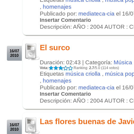
,
homenajes
Publicado por:
mediateca-cia
el 16/
Insertar Comentario
Descripción: AÑO : 2004 AUTOR : 
.
.
El surco
16/07
2010
Duración: 02:43 | Categoría:
Música
Vota:
Ranking:
2.7
/5.0 (114 votos)
Etiquetas
música criolla
,
música pop
,
homenajes
Publicado por:
mediateca-cia
el 16/
Insertar Comentario
Descripción: AÑO : 2004 AUTOR : 
.
.
Las flores buenas de Javi
16/07
2010