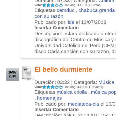
Duración: 57:33 | Categoría:
Cultura
Vota:
Ranking:
3.1
/5.0 (73 votos)
Etiquetas
cemduc
,
chabuca granda
con su razón
Publicado por:
ide
el 13/07/2018
Insertar Comentario
Descripción: estará dedicado a otra
discográfica del Centro de Música y 
Universidad Católica del Perú (CEMD
disco Cada canción con su razón, do
.
.
El bello durmiente
16/07
2010
Duración: 03:32 | Categoría:
Música
Vota:
Ranking:
3.1
/5.0 (119 votos)
Etiquetas
música criolla
,
música pop
,
homenajes
Publicado por:
mediateca-cia
el 16/
Insertar Comentario
Descripción: AÑO : 2004 AUTOR : 