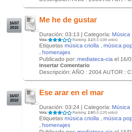
.
.
Me he de gustar
16/07
2010
Duración: 03:13 | Categoría:
Música
Vota:
Ranking:
3.1
/5.0 (108 votos)
Etiquetas
música criolla
,
música pop
,
homenajes
Publicado por:
mediateca-cia
el 16/
Insertar Comentario
Descripción: AÑO : 2004 AUTOR : 
.
.
Ese arar en el mar
16/07
2010
Duración: 03:24 | Categoría:
Música
Vota:
Ranking:
2.9
/5.0 (120 votos)
Etiquetas
música criolla
,
música pop
,
homenajes
Publicado por:
mediateca-cia
el 16/