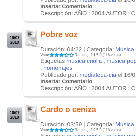
Insertar Comentario
Descripción: AÑO : 2004 AUTOR : 
.
.
Pobre voz
16/07
2010
Duración: 04:22 | Categoría:
Música
Vota:
Ranking:
3.1
/5.0 (116 votos)
Etiquetas
música criolla
,
música pop
,
homenajes
Publicado por:
mediateca-cia
el 16/
Insertar Comentario
Descripción: AÑO : 2004 AUTOR : 
.
.
Cardo o ceniza
16/07
2010
Duración: 03:59 | Categoría:
Música
Vota:
Ranking:
3.0
/5.0 (118 votos)
Etiquetas
música criolla
,
música pop