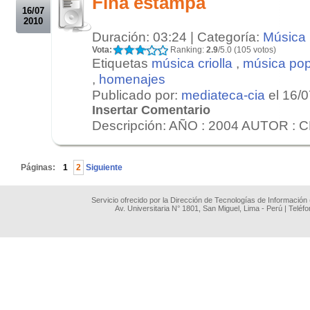
Fina estampa
16/07
2010
Duración: 03:24 | Categoría:
Música
Vota:
Ranking:
2.9
/5.0 (105 votos)
Etiquetas
música criolla
,
música pop
,
homenajes
Publicado por:
mediateca-cia
el 16/
Insertar Comentario
Descripción: AÑO : 2004 AUTOR : 
.
Páginas:
1
2
Siguiente
Servicio ofrecido por la Dirección de Tecnologías de Información
Av. Universitaria N° 1801, San Miguel, Lima - Perú | Teléf