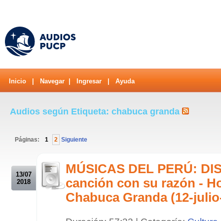
Inicio
|
Navegar
|
Ingresar
|
Ayuda
Audios según Etiqueta: chabuca granda
Páginas:
1
2
Siguiente
.
MÚSICAS DEL PERÚ: DIS
13/07
canción con su razón - H
2018
Chabuca Granda (12-julio